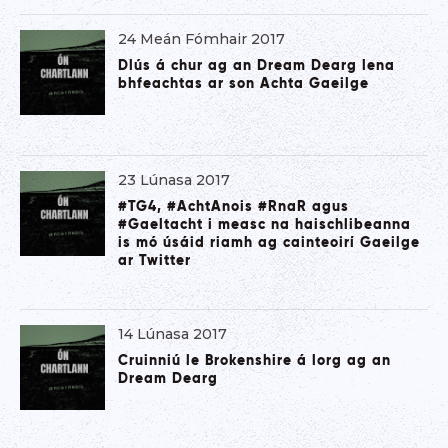
24 Meán Fómhair 2017
Dlús á chur ag an Dream Dearg lena
bhfeachtas ar son Achta Gaeilge
23 Lúnasa 2017
#TG4, #AchtAnois #RnaR agus
#Gaeltacht i measc na haischlibeanna
is mó úsáid riamh ag cainteoirí Gaeilge
ar Twitter
14 Lúnasa 2017
Cruinniú le Brokenshire á lorg ag an
Dream Dearg