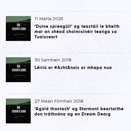
11 Márta 2025
‘Duine spreagúil’ ag teastáil le bheith
mar an chéad choimisinéir teanga sa
Tuaisceart
30 Samhain 2018
Léiriú ar #AchtAnois ar mhapa nua
27 Meán Fómhair 2018
‘Agóid thostach’ ag Stormont beartaithe
don tráthnóna ag an Dream Dearg