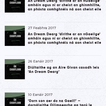
An Dream Dearg ‘dírithe ar an nGaeilge’
amháin agus ní ar cheist an ghinmhillte,
an phósta comhghnéis ná aon cheist eile
27 Feabhra 2017
An Dream Dearg ‘dírithe ar an nGaeilge’
amháin agus ní ar cheist an ghinmhillte,
an phósta comhghnéis ná aon cheist eile
26 Eanáir 2017
Diúltaithe ag an Aire Givan casadh leis
‘An Dream Dearg’
10 Eanáir 2017
‘Dorn san aer do na Gaeil!’ —
dornálaithe Oilimpeacha ag tacú le