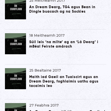
25 Meitheamh 2017
An Dream Dearg, TG4 agus Bean in
Dingle buacach ag na Sockies
18 Meitheamh 2017
Súil leis ‘na mílte’ ag an ‘Lá Dearg’ i
mBéal Feirste amárach
25 Bealtaine 2017
Maith iad Gaeil an Tuaiscirt agus an
Dream Dearg, foghlaímis uathu agus
tacaímis leo
27 Feabhra 2017