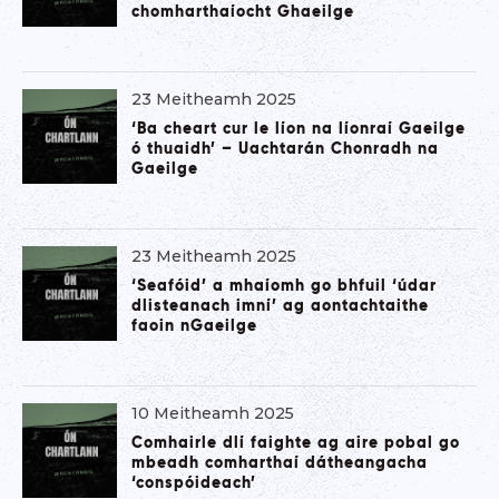
chomharthaíocht Ghaeilge
23 Meitheamh 2025
‘Ba cheart cur le líon na líonraí Gaeilge
ó thuaidh’ – Uachtarán Chonradh na
Gaeilge
23 Meitheamh 2025
‘Seafóid’ a mhaíomh go bhfuil ‘údar
dlisteanach imní’ ag aontachtaithe
faoin nGaeilge
10 Meitheamh 2025
Comhairle dlí faighte ag aire pobal go
mbeadh comharthaí dátheangacha
‘conspóideach’