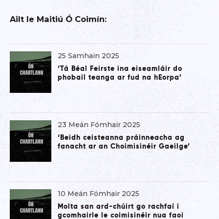
Ailt le
Maitiú Ó Coimín
:
25 Samhain 2025
‘Tá Béal Feirste ina eiseamláir do
phobail teanga ar fud na hEorpa’
23 Meán Fómhair 2025
‘Beidh ceisteanna práinneacha ag
fanacht ar an Choimisinéir Gaeilge’
10 Meán Fómhair 2025
Molta san ard-chúirt go rachfaí i
gcomhairle le coimisinéir nua faoi