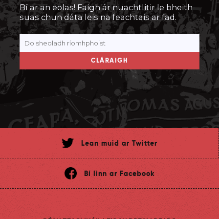
Bí ar an eolas! Faigh ár nuachtlitir le bheith
suas chun dáta leis na feachtais ar fad.
CLÁRAIGH
Lean muid ar Twitter
Bí linn ar Facebook