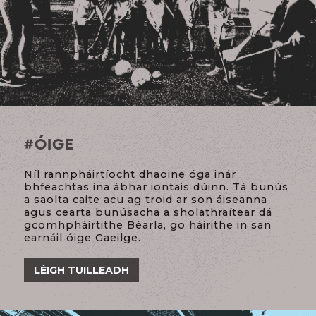
#
ÓIGE
Níl rannpháirtíocht dhaoine óga inár
bhfeachtas ina ábhar iontais dúinn. Tá bunús
a saolta caite acu ag troid ar son áiseanna
agus cearta bunúsacha a sholathraítear dá
gcomhpháirtithe Béarla, go háirithe in san
earnáil óige Gaeilge.
LÉIGH TUILLEADH