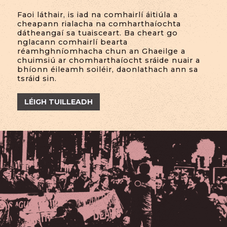
Faoi láthair, is iad na comhairlí áitiúla a
cheapann rialacha na comharthaíochta
dátheangaí sa tuaisceart. Ba cheart go
nglacann comhairlí bearta
réamhghníomhacha chun an Ghaeilge a
chuimsiú ar chomharthaíocht sráide nuair a
bhíonn éileamh soiléir, daonlathach ann sa
tsráid sin.
LÉIGH TUILLEADH