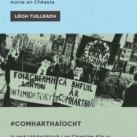
Aoine an Chéasta.
LÉIGH TUILLEADH
#
COMHARTHAÍOCHT
Is gné tábhachtach í an Ghaeilge d’ár n-