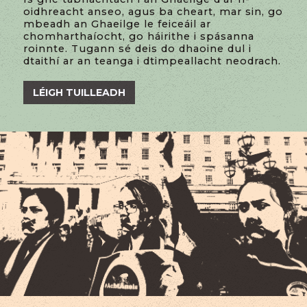
oidhreacht anseo, agus ba cheart, mar sin, go
mbeadh an Ghaeilge le feiceáil ar
chomharthaíocht, go háirithe i spásanna
roinnte. Tugann sé deis do dhaoine dul i
dtaithí ar an teanga i dtimpeallacht neodrach.
LÉIGH TUILLEADH