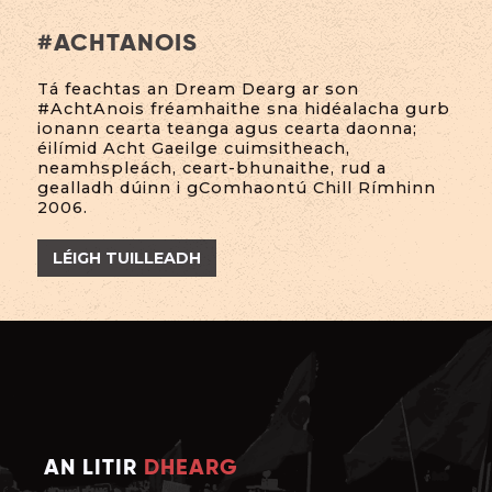
#
ACHTANOIS
Tá feachtas an Dream Dearg ar son
#AchtAnois fréamhaithe sna hidéalacha gurb
ionann cearta teanga agus cearta daonna;
éilímid Acht Gaeilge cuimsitheach,
neamhspleách, ceart-bhunaithe, rud a
gealladh dúinn i gComhaontú Chill Rímhinn
2006.
LÉIGH TUILLEADH
AN LITIR
DHEARG