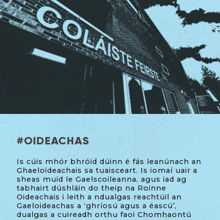
#
OIDEACHAS
Is cúis mhór bhróid dúinn é fás leanúnach an
Ghaeloideachais sa tuaisceart. Is iomaí uair a
sheas muid le Gaelscoileanna, agus iad ag
tabhairt dúshláin do theip na Roinne
Oideachais i leith a ndualgas reachtúil an
Gaeloideachas a ‘ghríosú agus a éascú’,
dualgas a cuireadh orthu faoi Chomhaontú