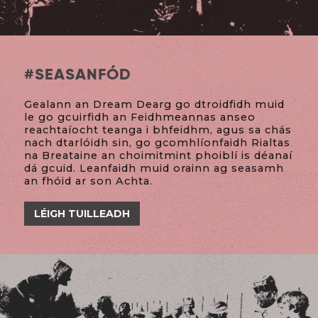
#
SEASANFÓD
Gealann an Dream Dearg go dtroidfidh muid
le go gcuirfidh an Feidhmeannas anseo
reachtaíocht teanga i bhfeidhm, agus sa chás
nach dtarlóidh sin, go gcomhlíonfaidh Rialtas
na Breataine an choimitmint phoiblí is déanaí
dá gcuid. Leanfaidh muid orainn ag seasamh
an fhóid ar son Achta.
LÉIGH TUILLEADH