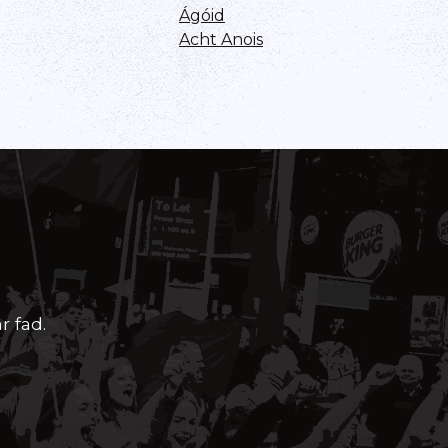
Ágóid
Acht Anois
r fad.