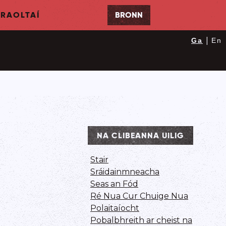
RAOLTAÍ
BRONN
|
Ga
En
NA CLIBEANNA UILIG
Stair
Sráidainmneacha
Seas an Fód
Ré Nua Cur Chuige Nua
Polaitaíocht
Pobalbhreith ar cheist na