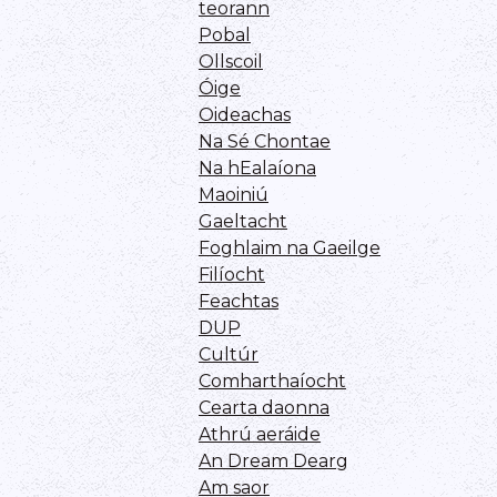
teorann
Pobal
Ollscoil
Óige
Oideachas
Na Sé Chontae
Na hEalaíona
Maoiniú
Gaeltacht
Foghlaim na Gaeilge
Filíocht
Feachtas
DUP
Cultúr
Comharthaíocht
Cearta daonna
Athrú aeráide
An Dream Dearg
Am saor