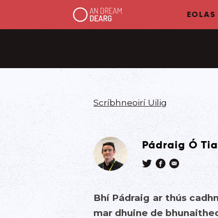
EOLAS
Scríbhneoirí Uilig
Pádraig Ó Ti
Bhí Pádraig ar thús cadh
mar dhuine de bhunaitheoi