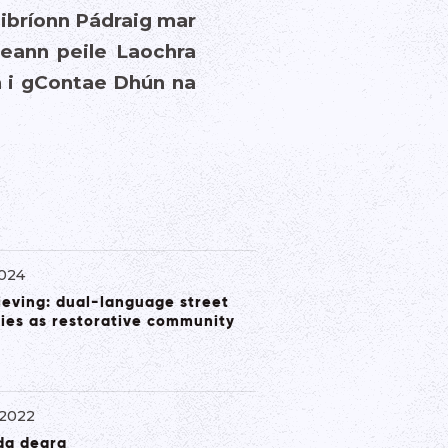
ibríonn Pádraig mar
reann peile Laochra
n i gContae Dhún na
2024
lieving: dual-language street
cies as restorative community
2022
da dearg