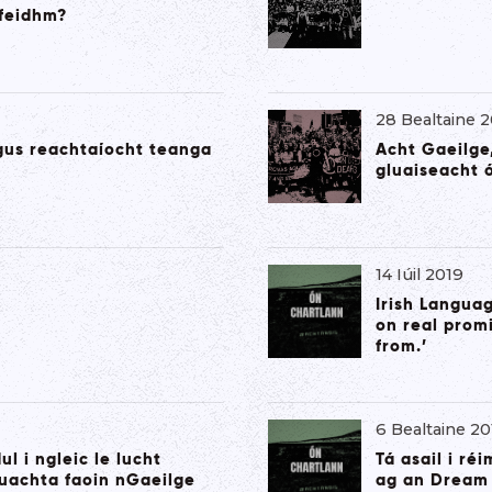
feidhm?
28 Bealtaine 
us reachtaíocht teanga
Acht Gaeilge
gluaiseacht 
14 Iúil 2019
Irish Languag
on real prom
from.’
6 Bealtaine 20
l i ngleic le lucht
Tá asail i ré
uachta faoin nGaeilge
ag an Dream