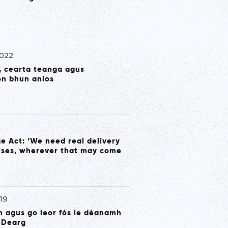
2022
, cearta teanga agus
ón bhun aníos
e Act: ‘We need real delivery
ises, wherever that may come
19
im agus go leor fós le déanamh
 Dearg