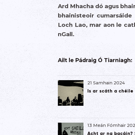
Ard Mhacha dó agus bhain
bhainisteoir cumarsáide 
Loch Lao, mar aon le cat
nGall.
Ailt le
Pádraig Ó Tiarniagh
:
21 Samhain 2024
Is ar scáth a chéil
13 Meán Fómhair 20
Acht ar na bacáin? 