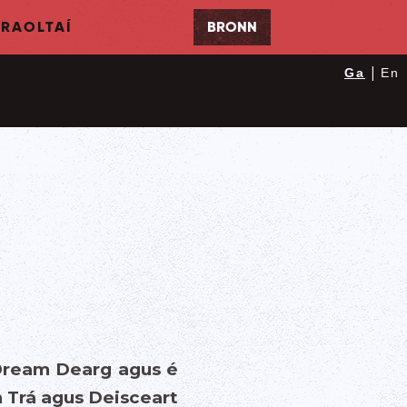
RAOLTAÍ
BRONN
|
Ga
En
 Dream Dearg agus é
n Trá agus Deisceart