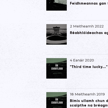
Feidhmeannas gan 
2 Meitheamh 2022
Réabhlóideachas ag
4 Eanáir 2020
"Third time lucky..."
18 Meitheamh 2019
Bímis ullamh chun du
scaipthe na bréagn