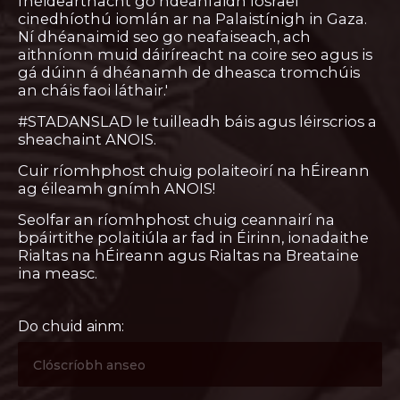
fhéidearthacht go ndéanfaidh Iosrael
cinedhíothú iomlán ar na Palaistínigh in Gaza.
Ní dhéanaimid seo go neafaiseach, ach
aithníonn muid dáiríreacht na coire seo agus is
gá dúinn á dhéanamh de dheasca tromchúis
an cháis faoi láthair.'
#STADANSLAD le tuilleadh báis agus léirscrios a
sheachaint ANOIS.
Cuir ríomhphost chuig polaiteoirí na hÉireann
ag éileamh gnímh ANOIS!
Seolfar an ríomhphost chuig ceannairí na
bpáirtithe polaitiúla ar fad in Éirinn, ionadaithe
Rialtas na hÉireann agus Rialtas na Breataine
ina measc.
Do chuid ainm: