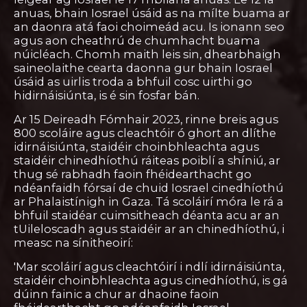
anuas, bhain Iosrael úsáid as na mílte buama ar
an daonra atá faoi choimeád acu. Is ionann seo
agus aon cheathrú de chumhacht buama
núicléach. Chomh maith leis sin, dhearbhaigh
saineolaithe cearta daonna gur bhain Iosrael
úsáid as uirlis troda a bhfuil cosc uirthi go
hidirnáisiúnta, is é sin fosfar bán.
Ar 15 Deireadh Fómhair 2023, rinne breis agus
800 scoláire agus cleachtóir ó ghort an dlíthe
idirnáisiúnta, staidéir choinbhleachta agus
staidéir chinedhíothú ráiteas poiblí a shíniú, ar
thug sé rabhadh faoin fhéidearthacht go
ndéanfaidh fórsaí de chuid Iosrael cinedhíothú
ar Phalaistínigh in Gaza. Tá scoláirí móra le rá a
bhfuil staidéar cuimsitheach déanta acu ar an
tUileloscadh agus staidéir ar an chinedhíothú, i
measc na sínitheoirí:
'Mar scoláirí agus cleachtóirí i ndlí idirnáisiúnta,
staidéir choinbhleachta agus cinedhíothú, is gá
dúinn fainic a chur ar dhaoine faoin