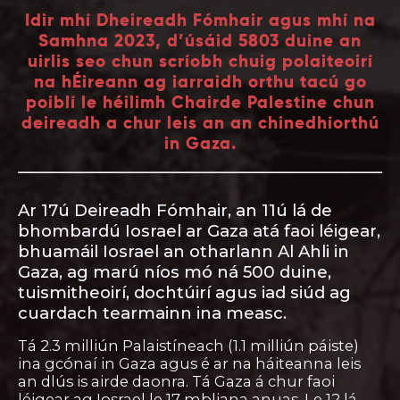
Idir mhí Dheireadh Fómhair agus mhí na
Samhna 2023, d’úsáid 5803 duine an
uirlis seo chun scríobh chuig polaiteoirí
na hÉireann ag iarraidh orthu tacú go
poiblí le héilimh Chairde Palestine chun
deireadh a chur leis an an chinedhíorthú
in Gaza.
Ar 17ú Deireadh Fómhair, an 11ú lá de
bhombardú Iosrael ar Gaza atá faoi léigear,
bhuamáil Iosrael an otharlann Al Ahli in
Gaza, ag marú níos mó ná 500 duine,
tuismitheoirí, dochtúirí agus iad siúd ag
cuardach tearmainn ina measc.
Tá 2.3 milliún Palaistíneach (1.1 milliún páiste)
ina gcónaí in Gaza agus é ar na háiteanna leis
an dlús is airde daonra. Tá Gaza á chur faoi
léigear ag Iosrael le 17 mbliana anuas. Le 12 lá