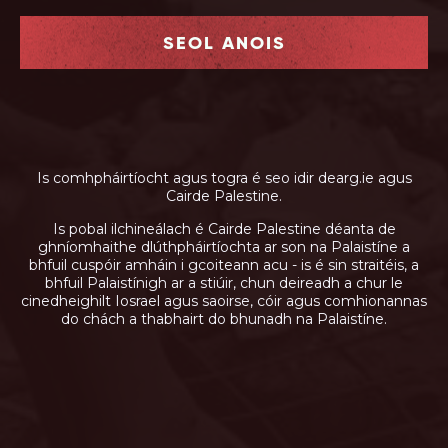
and political leader in Ireland to demand that
the following action be taken with
SEOL ANOIS
immediate effect and confirm that will you
publicly commit to supporting all of the
below:
Unconditional cessation of the war on
Gaza.
International sanctions against Israel.
Is comhpháirtíocht agus togra é seo idir dearg.ie agus
Full divestment and boycott of Israeli
Cairde Palestine.
companies and those that support Israel.
Is pobal ilchineálach é Cairde Palestine déanta de
Expulsion of the Israeli ambassador.
ghníomhaithe dlúthpháirtíochta ar son na Palaistíne a
Formal recognition of Israel as an
bhfuil cuspóir amháin i gcoiteann acu - is é sin straitéis, a
apartheid state.
bhfuil Palaistínigh ar a stiúir, chun deireadh a chur le
An end to the 75 year occupation of
cinedheighilt Iosrael agus saoirse, cóir agus comhionannas
Palestine.
do chách a thabhairt do bhunadh na Palaistíne.
Le meas,
{do chuid ainm anseo}
{do sheoladh ríomhphoist anseo}