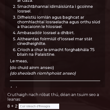
ar Gaza.
Smachtbhannaí idirnáisiúnta i gcoinne
Iosrael.
Dífheistiú iomlán agus baghcat ar
chomhlachtaí Iosraelacha agus orthu siúd
a thacaíonn le hIosrael.
Ambasadóir Iosrael a dhíbirt.
Aitheantas foirmiúil d'Iosrael mar stát
cinedheighilte.
Críoch a chur le smacht forghabhála 75
bliain na Palaistíne.
Le meas,
{do chuid ainm anseo}
{do sheoladh ríomhphoist anseo}
A chara,
Cruthaigh nach róbat thú, déan an tsuim seo a
In solidarity with the Palestinian liberation
leanas:
movement and in protest against the current
genocide being committed in Gaza, I'm
calling on you as an elected representative