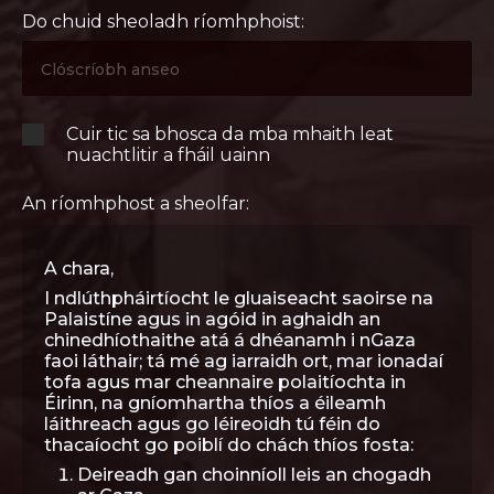
Do chuid sheoladh ríomhphoist:
Cuir tic sa bhosca da mba mhaith leat
nuachtlitir a fháil uainn
An ríomhphost a sheolfar:
A chara,
I ndlúthpháirtíocht le gluaiseacht saoirse na
Palaistíne agus in agóid in aghaidh an
chinedhíothaithe atá á dhéanamh i nGaza
faoi láthair; tá mé ag iarraidh ort, mar ionadaí
tofa agus mar cheannaire polaitíochta in
Éirinn, na gníomhartha thíos a éileamh
láithreach agus go léireoidh tú féin do
thacaíocht go poiblí do chách thíos fosta:
Deireadh gan choinníoll leis an chogadh