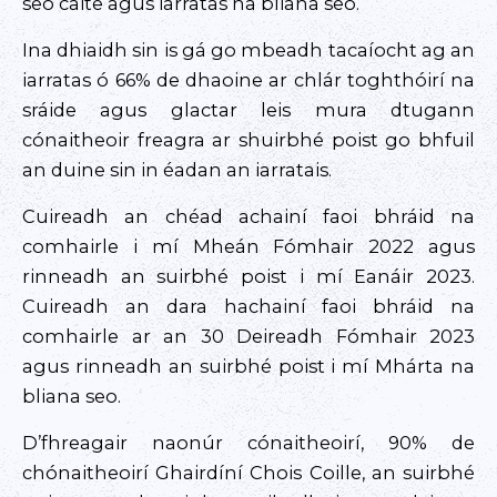
seo caite agus iarratas na bliana seo.
Ina dhiaidh sin is gá go mbeadh tacaíocht ag an
iarratas ó 66% de dhaoine ar chlár toghthóirí na
sráide agus glactar leis mura dtugann
cónaitheoir freagra ar shuirbhé poist go bhfuil
an duine sin in éadan an iarratais.
Cuireadh an chéad achainí faoi bhráid na
comhairle i mí Mheán Fómhair 2022 agus
rinneadh an suirbhé poist i mí Eanáir 2023.
Cuireadh an dara hachainí faoi bhráid na
comhairle ar an 30 Deireadh Fómhair 2023
agus rinneadh an suirbhé poist i mí Mhárta na
bliana seo.
D’fhreagair naonúr cónaitheoirí, 90% de
chónaitheoirí Ghairdíní Chois Coille, an suirbhé