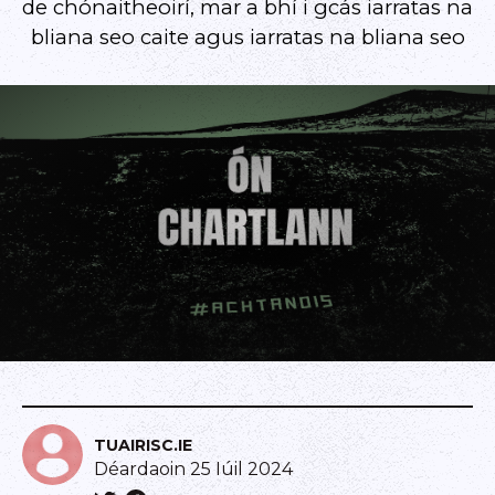
de chónaitheoirí, mar a bhí i gcás iarratas na
bliana seo caite agus iarratas na bliana seo
TUAIRISC.IE
Déardaoin 25 Iúil 2024