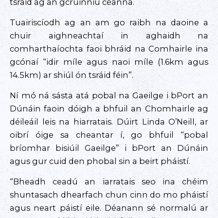
tsráid ag an gcruinniú céanna.
Tuairiscíodh ag an am go raibh na daoine a
chuir aighneachtaí in aghaidh na
comharthaíochta faoi bhráid na Comhairle ina
gcónaí “idir míle agus naoi míle (1.6km agus
14.5km) ar shiúl ón tsráid féin”.
Ní mó ná sásta atá pobal na Gaeilge i bPort an
Dúnáin faoin dóigh a bhfuil an Chomhairle ag
déileáil leis na hiarratais. Dúirt Linda O’Neill, ar
oibrí óige sa cheantar í, go bhfuil “pobal
bríomhar bisiúil Gaeilge” i bPort an Dúnáin
agus gur cuid den phobal sin a beirt pháistí.
“Bheadh ceadú an iarratais seo ina chéim
shuntasach dhearfach chun cinn do mo pháistí
agus neart páistí eile. Déanann sé normalú ar