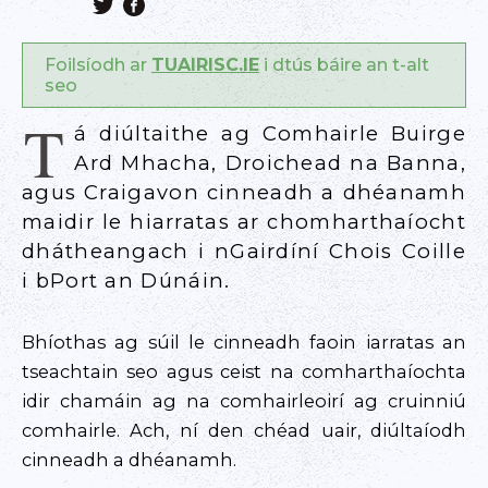
Foilsíodh ar
TUAIRISC.IE
i dtús báire an t-alt
seo
T
á diúltaithe ag Comhairle Buirge
Ard Mhacha, Droichead na Banna,
agus Craigavon cinneadh a dhéanamh
maidir le hiarratas ar chomharthaíocht
dhátheangach i nGairdíní Chois Coille
i bPort an Dúnáin.
Bhíothas ag súil le cinneadh faoin iarratas an
tseachtain seo agus ceist na comharthaíochta
idir chamáin ag na comhairleoirí ag cruinniú
comhairle. Ach, ní den chéad uair, diúltaíodh
cinneadh a dhéanamh.