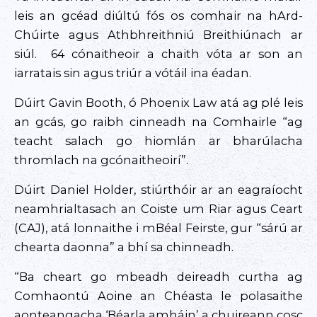
leis an gcéad diúltú fós os comhair na hArd-
Chúirte agus Athbhreithniú Breithiúnach ar
siúl. 64 cónaitheoir a chaith vóta ar son an
iarratais sin agus triúr a vótáil ina éadan.
Dúirt Gavin Booth, ó Phoenix Law atá ag plé leis
an gcás, go raibh cinneadh na Comhairle “ag
teacht salach go hiomlán ar bharúlacha
thromlach na gcónaitheoirí”.
Dúirt Daniel Holder, stiúrthóir ar an eagraíocht
neamhrialtasach an Coiste um Riar agus Ceart
(CAJ), atá lonnaithe i mBéal Feirste, gur “sárú ar
chearta daonna” a bhí sa chinneadh.
“Ba cheart go mbeadh deireadh curtha ag
Comhaontú Aoine an Chéasta le polasaithe
aonteangacha ‘Béarla amháin’ a chuireann cosc