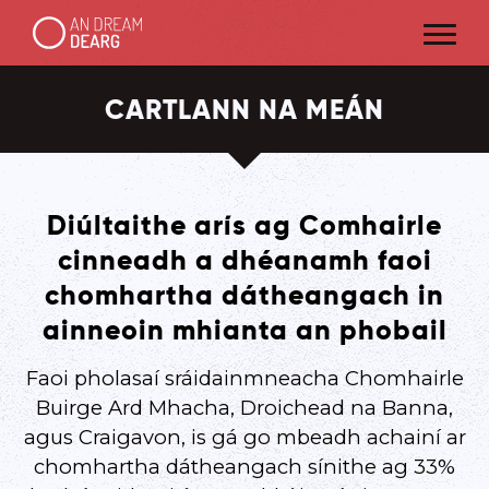
CARTLANN NA MEÁN
Diúltaithe arís ag Comhairle
cinneadh a dhéanamh faoi
chomhartha dátheangach in
ainneoin mhianta an phobail
Faoi pholasaí sráidainmneacha Chomhairle
Buirge Ard Mhacha, Droichead na Banna,
agus Craigavon, is gá go mbeadh achainí ar
chomhartha dátheangach sínithe ag 33%