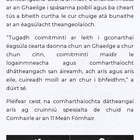
ar an Ghaeilge i spásanna poiblí agus ba cheart
tús a bheith curtha le cur chuige atá bunaithe
ar an éagsúlacht theangeolaíoch.
“Tugadh coimitmintí ar leith i gconarthaí
éagsúla cearta daonna chun an Ghaeilge a chur
chun cinn, coimitmintí maidir le
logainmneacha agus comharthaíocht
dhátheangach san áireamh, ach arís agus arís
eile, cuireadh moill ar an chur i bhfeidhm,” a
dúirt sé.
Pléifear ceist na comharthaíochta dátheangaí
arís ag cruinniú speisialta de chuid na
Comhairle ar an 11 Meán Fómhair.