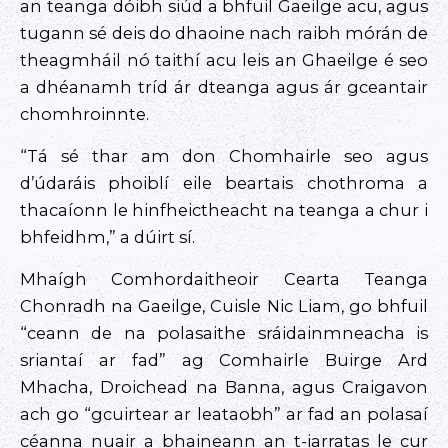
an teanga dóibh siúd a bhfuil Gaeilge acu, agus
tugann sé deis do dhaoine nach raibh mórán de
theagmháil nó taithí acu leis an Ghaeilge é seo
a dhéanamh tríd ár dteanga agus ár gceantair
chomhroinnte.
“Tá sé thar am don Chomhairle seo agus
d’údaráis phoiblí eile beartais chothroma a
thacaíonn le hinfheictheacht na teanga a chur i
bhfeidhm,” a dúirt sí.
Mhaígh Comhordaitheoir Cearta Teanga
Chonradh na Gaeilge, Cuisle Nic Liam, go bhfuil
“ceann de na polasaithe sráidainmneacha is
sriantaí ar fad” ag Comhairle Buirge Ard
Mhacha, Droichead na Banna, agus Craigavon
ach go “gcuirtear ar leataobh” ar fad an polasaí
céanna nuair a bhaineann an t-iarratas le cur