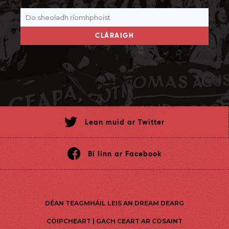
CLÁRAIGH
Lean muid ar Twitter
Bí linn ar Facebook
DÉAN TEAGMHÁIL LEIS AN DREAM DEARG
CÓIPCHEART | GACH CEART AR COSAINT