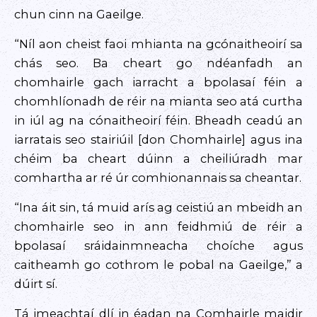
chun cinn na Gaeilge.
“Níl aon cheist faoi mhianta na gcónaitheoirí sa
chás seo. Ba cheart go ndéanfadh an
chomhairle gach iarracht a bpolasaí féin a
chomhlíonadh de réir na mianta seo atá curtha
in iúl ag na cónaitheoirí féin. Bheadh ceadú an
iarratais seo stairiúil [don Chomhairle] agus ina
chéim ba cheart dúinn a cheiliúradh mar
comhartha ar ré úr comhionannais sa cheantar.
“Ina áit sin, tá muid arís ag ceistiú an mbeidh an
chomhairle seo in ann feidhmiú de réir a
bpolasaí sráidainmneacha choíche agus
caitheamh go cothrom le pobal na Gaeilge,” a
dúirt sí.
Tá imeachtaí dlí in éadan na Comhairle maidir