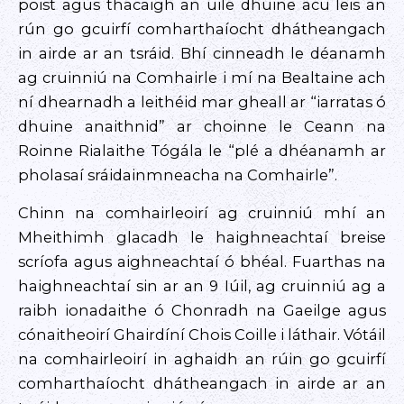
poist agus thacaigh an uile dhuine acu leis an
rún go gcuirfí comharthaíocht dhátheangach
in airde ar an tsráid. Bhí cinneadh le déanamh
ag cruinniú na Comhairle i mí na Bealtaine ach
ní dhearnadh a leithéid mar gheall ar “iarratas ó
dhuine anaithnid” ar choinne le Ceann na
Roinne Rialaithe Tógála le “plé a dhéanamh ar
pholasaí sráidainmneacha na Comhairle”.
Chinn na comhairleoirí ag cruinniú mhí an
Mheithimh glacadh le haighneachtaí breise
scríofa agus aighneachtaí ó bhéal. Fuarthas na
haighneachtaí sin ar an 9 Iúil, ag cruinniú ag a
raibh ionadaithe ó Chonradh na Gaeilge agus
cónaitheoirí Ghairdíní Chois Coille i láthair. Vótáil
na comhairleoirí in aghaidh an rúin go gcuirfí
comharthaíocht dhátheangach in airde ar an