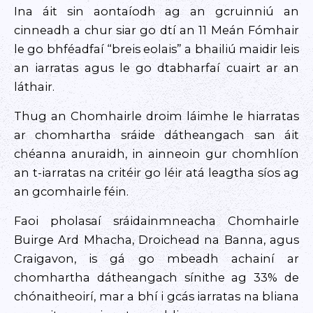
Ina áit sin aontaíodh ag an gcruinniú an
cinneadh a chur siar go dtí an 11 Meán Fómhair
le go bhféadfaí “breis eolais” a bhailiú maidir leis
an iarratas agus le go dtabharfaí cuairt ar an
láthair.
Thug an Chomhairle droim láimhe le hiarratas
ar chomhartha sráide dátheangach san áit
chéanna anuraidh, in ainneoin gur chomhlíon
an t-iarratas na critéir go léir atá leagtha síos ag
an gcomhairle féin.
Faoi pholasaí sráidainmneacha Chomhairle
Buirge Ard Mhacha, Droichead na Banna, agus
Craigavon, is gá go mbeadh achainí ar
chomhartha dátheangach sínithe ag 33% de
chónaitheoirí, mar a bhí i gcás iarratas na bliana