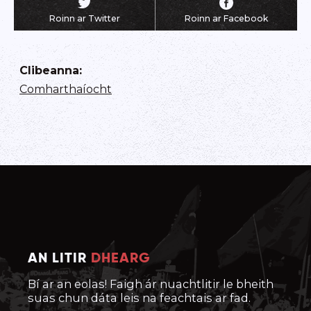
Roinn ar Twitter
Roinn ar Facebook
Clibeanna
:
Comharthaíocht
AN LITIR
DHEARG
Bí ar an eolas! Faigh ár nuachtlitir le bheith
suas chun dáta leis na feachtais ar fad.