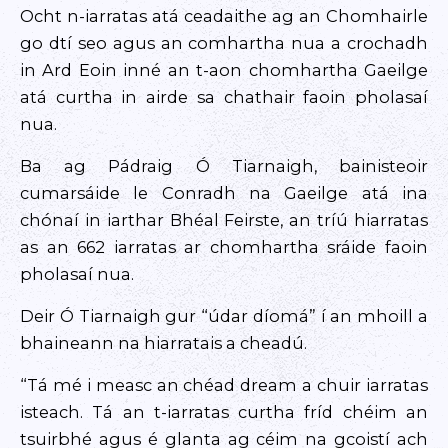
Ocht n-iarratas atá ceadaithe ag an Chomhairle
go dtí seo agus an comhartha nua a crochadh
in Ard Eoin inné an t-aon chomhartha Gaeilge
atá curtha in airde sa chathair faoin pholasaí
nua.
Ba ag Pádraig Ó Tiarnaigh, bainisteoir
cumarsáide le Conradh na Gaeilge atá ina
chónaí in iarthar Bhéal Feirste, an tríú hiarratas
as an 662 iarratas ar chomhartha sráide faoin
pholasaí nua.
Deir Ó Tiarnaigh gur “údar díomá” í an mhoill a
bhaineann na hiarratais a cheadú.
“Tá mé i measc an chéad dream a chuir iarratas
isteach. Tá an t-iarratas curtha fríd chéim an
tsuirbhé agus é glanta ag céim na gcoistí ach