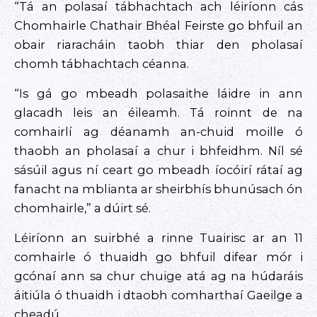
“Tá an polasaí tábhachtach ach léiríonn cás
Chomhairle Chathair Bhéal Feirste go bhfuil an
obair riaracháin taobh thiar den pholasaí
chomh tábhachtach céanna.
“Is gá go mbeadh polasaithe láidre in ann
glacadh leis an éileamh. Tá roinnt de na
comhairlí ag déanamh an-chuid moille ó
thaobh an pholasaí a chur i bhfeidhm. Níl sé
sásúil agus ní ceart go mbeadh íocóirí rátaí ag
fanacht na mblianta ar sheirbhís bhunúsach ón
chomhairle,” a dúirt sé.
Léiríonn an suirbhé a rinne Tuairisc ar an 11
comhairle ó thuaidh go bhfuil difear mór i
gcónaí ann sa chur chuige atá ag na húdaráis
áitiúla ó thuaidh i dtaobh comharthaí Gaeilge a
cheadú.