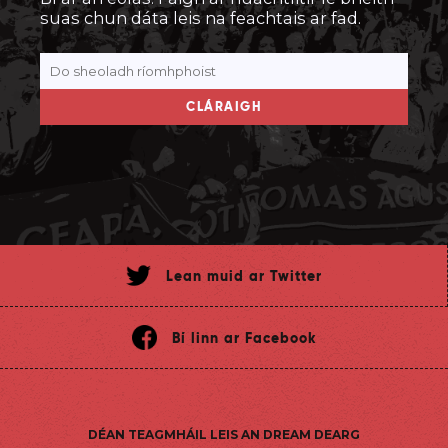
suas chun dáta leis na feachtais ar fad.
CLÁRAIGH
Lean muid ar Twitter
Bí linn ar Facebook
DÉAN TEAGMHÁIL LEIS AN DREAM DEARG