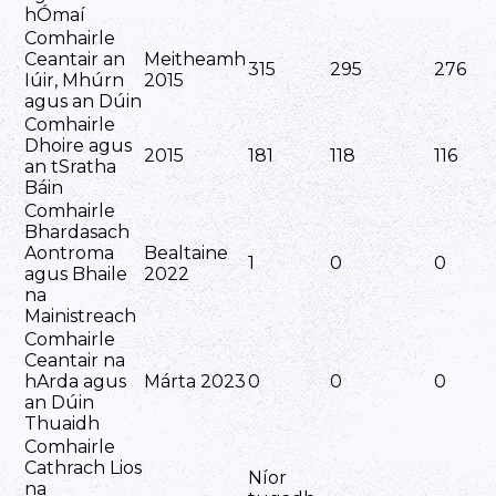
hÓmaí
Comhairle
Ceantair an
Meitheamh
315
295
276
Iúir, Mhúrn
2015
agus an Dúin
Comhairle
Dhoire agus
2015
181
118
116
an tSratha
Báin
Comhairle
Bhardasach
Aontroma
Bealtaine
1
0
0
agus Bhaile
2022
na
Mainistreach
Comhairle
Ceantair na
hArda agus
Márta 2023
0
0
0
an Dúin
Thuaidh
Comhairle
Cathrach Lios
Níor
na