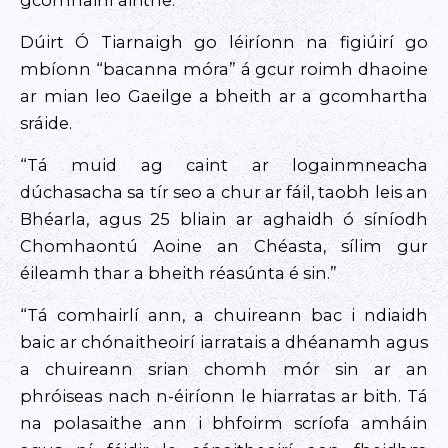
gcomhairlí áirithe.
Dúirt Ó Tiarnaigh go léiríonn na figiúirí go
mbíonn “bacanna móra” á gcur roimh dhaoine
ar mian leo Gaeilge a bheith ar a gcomhartha
sráide.
“Tá muid ag caint ar logainmneacha
dúchasacha sa tír seo a chur ar fáil, taobh leis an
Bhéarla, agus 25 bliain ar aghaidh ó síníodh
Chomhaontú Aoine an Chéasta, sílim gur
éileamh thar a bheith réasúnta é sin.”
“Tá comhairlí ann, a chuireann bac i ndiaidh
baic ar chónaitheoirí iarratais a dhéanamh agus
a chuireann srian chomh mór sin ar an
phróiseas nach n-éiríonn le hiarratas ar bith. Tá
na polasaithe ann i bhfoirm scríofa amháin