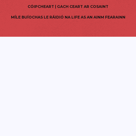
CÓIPCHEART | GACH CEART AR COSAINT
MÍLE BUÍOCHAS LE RÁIDIÓ NA LIFE AS AN AINM FEARAINN