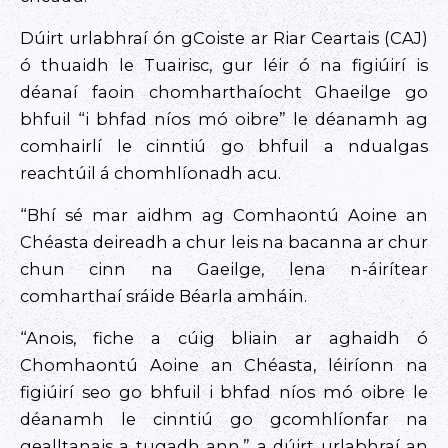
Dúirt urlabhraí ón gCoiste ar Riar Ceartais (CAJ)
ó thuaidh le Tuairisc, gur léir ó na figiúirí is
déanaí faoin chomharthaíocht Ghaeilge go
bhfuil “i bhfad níos mó oibre” le déanamh ag
comhairlí le cinntiú go bhfuil a ndualgas
reachtúil á chomhlíonadh acu.
“Bhí sé mar aidhm ag Comhaontú Aoine an
Chéasta deireadh a chur leis na bacanna ar chur
chun cinn na Gaeilge, lena n-áirítear
comharthaí sráide Béarla amháin.
“Anois, fiche a cúig bliain ar aghaidh ó
Chomhaontú Aoine an Chéasta, léiríonn na
figiúirí seo go bhfuil i bhfad níos mó oibre le
déanamh le cinntiú go gcomhlíonfar na
gealltanais a tugadh ann,” a dúirt urlabhraí an