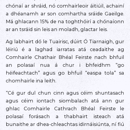
chónaí ar shráid, nó comhairleoir áitiúil, achainí
a dhéanamh ar son comhartha sráide Gaeilge.
Má ghlacann 15% de na toghthóirí a chónaíonn
ar an tsráid sin leis an moladh, glactar leis.
Ag labhairt dó le Tuairisc, dúirt Ó Tiarnaigh, gur
léiriú é a laghad iarratas atá ceadaithe ag
Comhairle Chathair Bhéal Feirste nach bhfuil
an polasaí nua á chur i bhfeidhm “go
héifeachtach” agus go bhfuil “easpa tola” sa
chomhairle ina leith.
“Cé gur dul chun cinn agus céim shuntasach
agus céim iontach siombalach atá ann gur
ghlac Comhairle Cathrach Bhéal Feirste le
polasaí forásach a thabhairt isteach atá
bunaithe ar dhea-chleachtas idirnáisiúnta, ní fiú