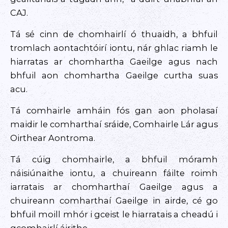
CAJ.
Tá sé cinn de chomhairlí ó thuaidh, a bhfuil
tromlach aontachtóirí iontu, nár ghlac riamh le
hiarratas ar chomhartha Gaeilge agus nach
bhfuil aon chomhartha Gaeilge curtha suas
acu.
Tá comhairle amháin fós gan aon pholasaí
maidir le comharthaí sráide, Comhairle Lár agus
Oirthear Aontroma.
Tá cúig chomhairle, a bhfuil móramh
náisiúnaithe iontu, a chuireann fáilte roimh
iarratais ar chomharthaí Gaeilge agus a
chuireann comharthaí Gaeilge in airde, cé go
bhfuil moill mhór i gceist le hiarratais a cheadú i