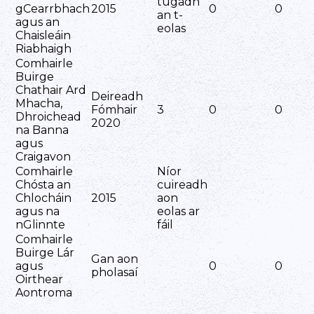
tugadh
gCearrbhach
2015
0
0
an t-
agus an
eolas
Chaisleáin
Riabhaigh
Comhairle
Buirge
Chathair Ard
Deireadh
Mhacha,
Fómhair
3
0
0
Dhroichead
2020
na Banna
agus
Craigavon
Comhairle
Níor
Chósta an
cuireadh
Chlocháin
2015
aon
agus na
eolas ar
nGlinnte
fáil
Comhairle
Buirge Lár
Gan aon
agus
0
0
pholasaí
Oirthear
Aontroma