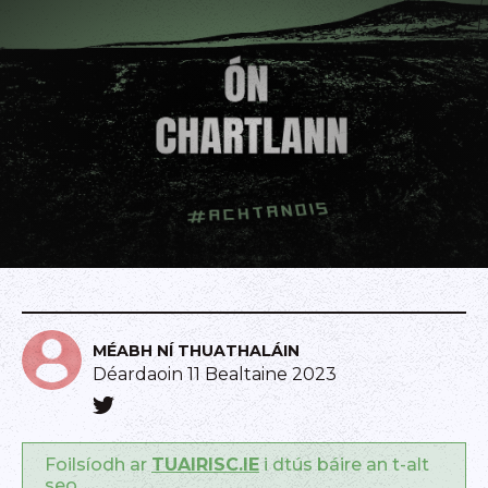
MÉABH NÍ THUATHALÁIN
Déardaoin 11 Bealtaine 2023
Foilsíodh ar
TUAIRISC.IE
i dtús báire an t-alt
seo