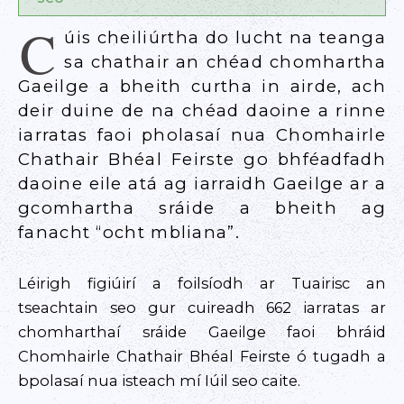
C
úis cheiliúrtha do lucht na teanga
sa chathair an chéad chomhartha
Gaeilge a bheith curtha in airde, ach
deir duine de na chéad daoine a rinne
iarratas faoi pholasaí nua Chomhairle
Chathair Bhéal Feirste go bhféadfadh
daoine eile atá ag iarraidh Gaeilge ar a
gcomhartha sráide a bheith ag
fanacht “ocht mbliana”.
Léirigh figiúirí a foilsíodh ar Tuairisc an
tseachtain seo gur cuireadh 662 iarratas ar
chomharthaí sráide Gaeilge faoi bhráid
Chomhairle Chathair Bhéal Feirste ó tugadh a
bpolasaí nua isteach mí Iúil seo caite.