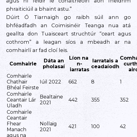
agus ní féidir le cónaitheoirí aon fheidhm
phraiticiúil a bhaint astu.”
Dúirt Ó Tiarnaigh go raibh súil ann go
bhféadfadh an Coimisinéir Teanga nua atá
geallta don Tuaisceart struchtúr “ceart agus
cothrom” a leagan síos a mbeadh ar na
comhairlí ar fad cloí leis.
Líon na
Comha
Dáta an
Iarratais a
Comhairle
n-
curth
pholasaí
ceadaíodh
iarratas
air
Comhairle
Chathair
Iúil 2022
662
8
1
Bhéal Feirste
Comhairle
Bealtaine
Ceantair Lár
442
355
352
2021
Uladh
Comhairle
Ceantair
Fhear
Nollaig
421
100
42
Manach
2021
agus na