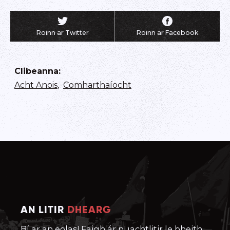
Roinn ar Twitter
Roinn ar Facebook
Clibeanna
:
Acht Anois
,
Comharthaíocht
AN LITIR
DHEARG
Bí ar an eolas! Faigh ár nuachtlitir le bheith