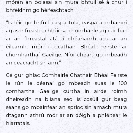
mórán an polasaí sin mura bhfuil sé á chur i
bhfeidhm go héifeachtach.
“Is léir go bhfuil easpa tola, easpa acmhainní
agus infreastruchtúir sa chomhairle ag cur bac
ar an fhreastal atá á dhéanamh acu ar an
éileamh mór i gcathair Bhéal Feirste ar
chomharthaí Gaeilge. Níor cheart go mbeadh
an deacracht sin ann.”
Cé gur ghlac Comhairle Chathair Bhéal Feirste
le rún le déanaí go mbeadh suas le 100
comhartha Gaeilge curtha in airde roimh
dheireadh na bliana seo, is cosúil gur beag
seans go mbainfear an sprioc sin amach mura
dtagann athrú mór ar an dóigh a phléitear le
hiarratais.