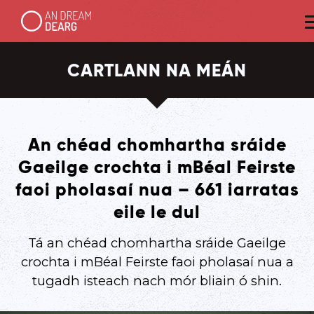
CARTLANN NA MEÁN
An chéad chomhartha sráide
Gaeilge crochta i mBéal Feirste
faoi pholasaí nua – 661 iarratas
eile le dul
Tá an chéad chomhartha sráide Gaeilge
crochta i mBéal Feirste faoi pholasaí nua a
tugadh isteach nach mór bliain ó shin.