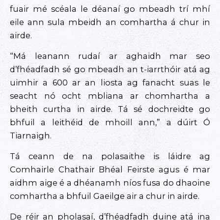
fuair mé scéala le déanaí go mbeadh trí mhí
eile ann sula mbeidh an comhartha á chur in
airde.
“Má leanann rudaí ar aghaidh mar seo
d’fhéadfadh sé go mbeadh an t-iarrthóir atá ag
uimhir a 600 ar an liosta ag fanacht suas le
seacht nó ocht mbliana ar chomhartha a
bheith curtha in airde. Tá sé dochreidte go
bhfuil a leithéid de mhoill ann,” a dúirt Ó
Tiarnaigh.
Tá ceann de na polasaithe is láidre ag
Comhairle Chathair Bhéal Feirste agus é mar
aidhm aige é a dhéanamh níos fusa do dhaoine
comhartha a bhfuil Gaeilge air a chur in airde.
De réir an pholasaí, d’fhéadfadh duine atá ina