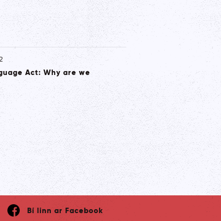
2
nguage Act: Why are we
Bí linn ar Facebook