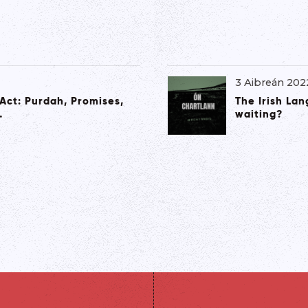
3 Aibreán 202
Act: Purdah, Promises,
The Irish La
…
waiting?