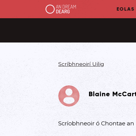
EOLAS
Scríbhneoirí Uilig
Blaine McCar
Scríobhneoir ó Chontae an