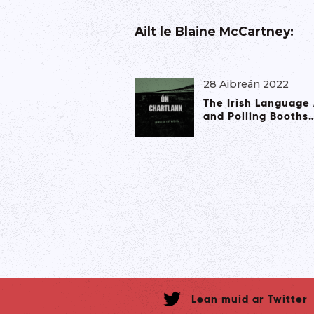
Ailt le
Blaine McCartney
:
28 Aibreán 2022
The Irish Language 
and Polling Booths
Lean muid ar Twitter