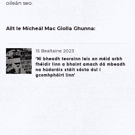
oileán seo.
Ailt le
Mícheál Mac Giolla Ghunna
:
15 Bealtaine 2023
‘Ní bheadh teorainn leis an méid arbh
fhéidir linn a bhaint amach dá mbeadh
na húdaráis stáit sásta dul i
gcomhpháirt linn’