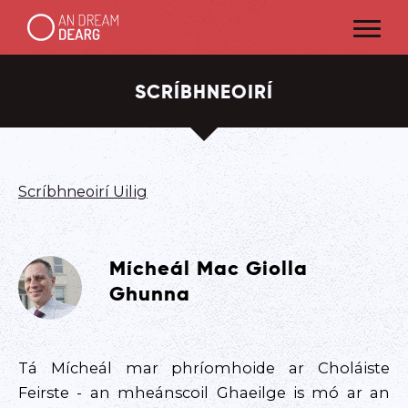
SCRÍBHNEOIRÍ
Scríbhneoirí Uilig
Mícheál Mac Giolla
Ghunna
T á Mícheál mar phríomhoide ar Choláiste
Feirste - an mheánscoil Ghaeilge is mó ar an