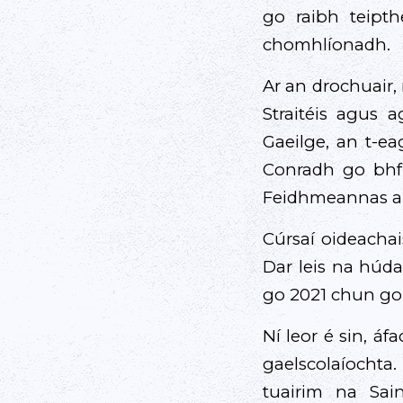
go raibh teipt
chomhlíonadh.
Ar an drochuair,
Straitéis agus 
Gaeilge, an t-ea
Conradh go bhfu
Feidhmeannas an 
Cúrsaí oideachai
Dar leis na húda
go 2021 chun go 
Ní leor é sin, á
gaelscolaíochta.
tuairim na Sa