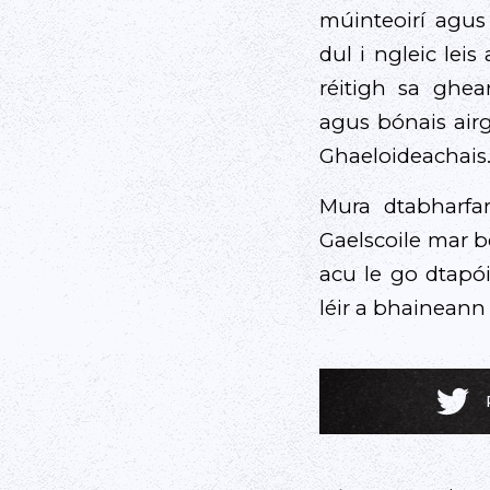
múinteoirí agus 
dul i ngleic lei
réitigh sa ghea
agus bónais airg
Ghaeloideachais
Mura dtabharfa
Gaelscoile mar b
acu le go dtapó
léir a bhaineann 