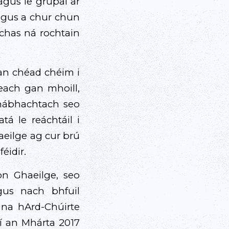
agus le grúpaí ar
agus a chur chun
achas ná rochtain
 an chéad chéim i
teach gan mhoill,
hábhachtach seo
tá le reáchtáil i
aeilge ag cur brú
éidir.
don Ghaeilge, seo
gus nach bhfuil
 na hArd-Chúirte
mí an Mhárta 2017