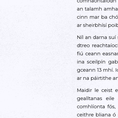
comhaontaíodh i 
an talamh amhai
cinn mar ba chói
ar sheirbhísí poib
Níl an darna suí
dtreo reachtaíoc
fiú ceann easn
ina sceilpín gab
gceann 13 mhí. I
ar na páirtithe a
Maidir le ceist 
gealltanas eil
comhlíonta fós,
ceithre bliana ó