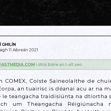
Í GHILÍN
gh 11 Aibreán 2021
FASTMEDIA.COM
i dtús báire an t-alt seo
gh COMEX, Coiste Saineolaithe de chu
orpa, an tuairisc is déanaí acu ar na m
le teangacha traidisiúnta na dtíortha s
pach um Theangacha Réigiúnacha n