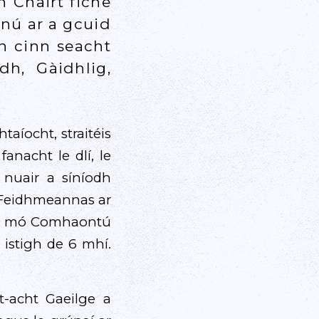
n Chairt fiche
nú ar a gcuid
un cinn seacht
dh, Gàidhlig,
taíocht, straitéis
anacht le dlí, le
 nuair a síníodh
 Feidhmeannas ar
e is mó Comhaontú
 istigh de 6 mhí.
-acht Gaeilge a