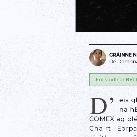
GRÁINNE N
Dé Domhnai
Foilsíodh ar
BEL
D’
eisi
na hE
COMEX ag plé 
Chairt Eor