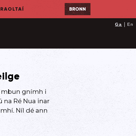
RAOLTAÍ
BRONN
|
Ga
En
eilge
 i mbun gnímh i
ú na Ré Nua inar
 mhí. Níl dé ann