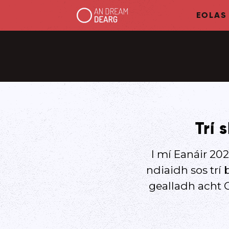
EOLAS
Trí 
I mí Eanáir 20
ndiaidh sos trí
gealladh acht G