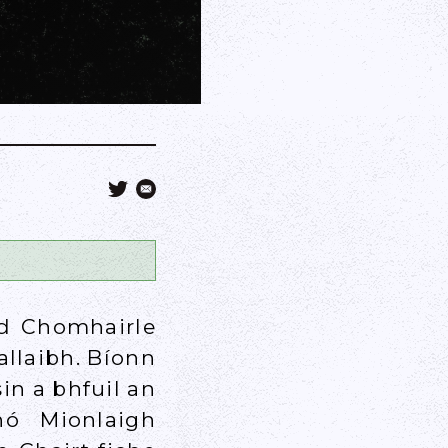
id Chomhairle
allaibh. Bíonn
in a bhfuil an
ó Mionlaigh