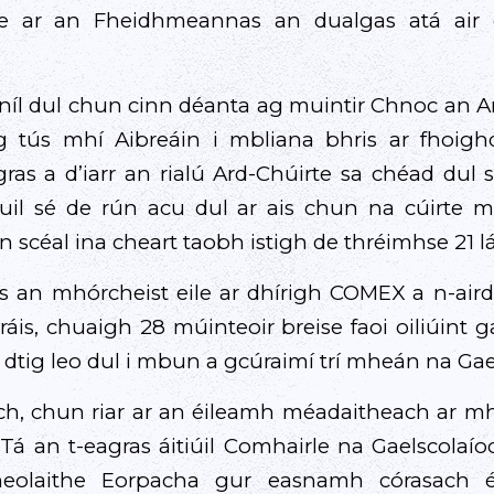
he ar an Fheidhmeannas an dualgas atá air d
 níl dul chun cinn déanta ag muintir Chnoc an An
ag tús mhí Aibreáin i mbliana bhris ar fhoi
gras a d’iarr an rialú Ard-Chúirte sa chéad dul s
il sé de rún acu dul ar ais chun na cúirte m
scéal ina cheart taobh istigh de thréimhse 21 lá
s an mhórcheist eile ar dhírigh COMEX a n-aird a
ráis, chuaigh 28 múinteoir breise faoi oiliúint g
dtig leo dul i mbun a gcúraimí trí mheán na Gae
fach, chun riar ar an éileamh méadaitheach ar mhú
 Tá an t-eagras áitiúil Comhairle na Gaelscolaío
ineolaithe Eorpacha gur easnamh córasach 