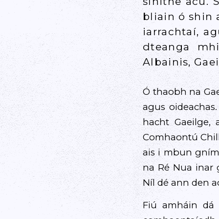
sínithe acu. 
bliain ó shi
iarrachtaí, a
dteanga mhio
Albainis, Gae
Ó thaobh na Gaeil
agus oideachas. 
hacht Gaeilge, 
Comhaontú Chill
ais i mbun gnímh
na Ré Nua inar g
Níl dé ann den ac
Fiú amháin dá 