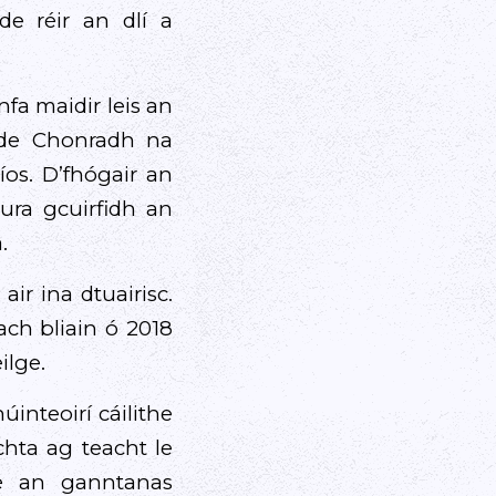
e réir an dlí a
fa maidir leis an
ghde Chonradh na
íos. D’fhógair an
ura gcuirfidh an
.
ir ina dtuairisc.
ach bliain ó 2018
ilge.
inteoirí cáilithe
chta ag teacht le
é an ganntanas