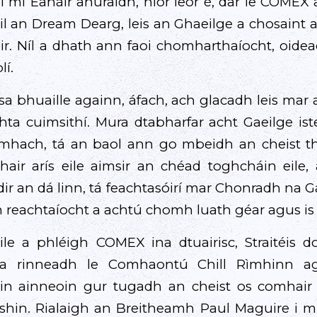
mí Eanáir anuraidh, níor leor é, dar le COMEX 
l an Dream Dearg, leis an Ghaeilge a chosaint 
r. Níl a dhath ann faoi chomharthaíocht, oide
lí.
 sa bhuaille againn, áfach, ach glacadh leis mar
hta cuimsithí. Mura dtabharfar acht Gaeilge is
amhach, tá an baol ann go mbeidh an cheist t
hair arís eile aimsir an chéad toghcháin eile, a
dir an dá linn, tá feachtasóirí mar Chonradh na G
n reachtaíocht a achtú chomh luath géar agus is f
eile a phléigh COMEX ina dtuairisc, Straitéis 
e a rinneadh le Comhaontú Chill Rìmhinn a
 in ainneoin gur tugadh an cheist os comhair
 shin. Rialaigh an Breitheamh Paul Maguire i 