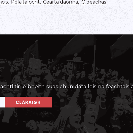
nois
,
Polaitaíocht
,
Cearta daonna
,
Oideachas
achtlitir le bheith suas chun dáta leis na feachtais a
CLÁRAIGH