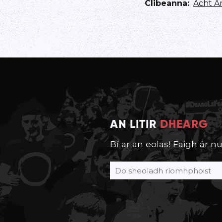
Clibeanna
:
Acht A
AN LITIR
DHEARG
Bí ar an eolas! Faigh ár nu