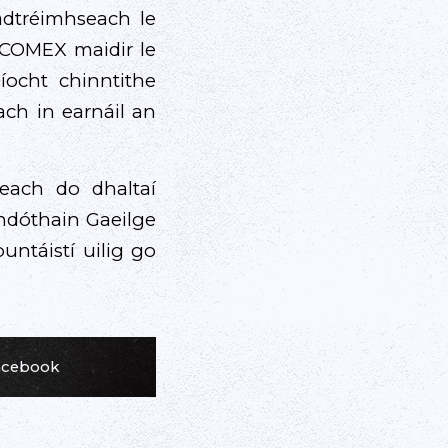
hadtréimhseach le
g COMEX maidir le
íocht chinntithe
ach in earnáil an
each do dhaltaí
 ndóthain Gaeilge
ntáistí uilig go
Facebook