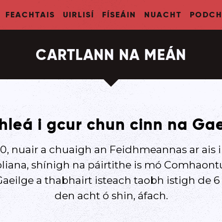
FEACHTAIS
UIRLISÍ
FÍSEÁIN
NUACHT
PODCH
CARTLANN NA MEÁN
shleá i gcur chun cinn na Ga
20, nuair a chuaigh an Feidhmeannas ar ais
 bliana, shínigh na páirtithe is mó Comhaont
aeilge a thabhairt isteach taobh istigh de 6
den acht ó shin, áfach.