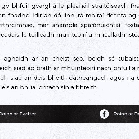
go bhfuil géarghá le pleanáil straitéiseach f
s an fhadhb. Idir an dá linn, tá moltaí déanta a
rrthréimhse, mar shampla sparántachtaí, fosta
eadais le tuilleadh múinteoirí a mhealladh iste
.
r aghaidh ar an cheist seo, beidh sé tubaist
eidh siad ag brath ar mhúinteoirí nach bhfuil a
idh siad an deis bheith dátheangach agus na bu
leis an bhua iontach sin a bhreith.
Roinn ar Twitter
Roinn ar 