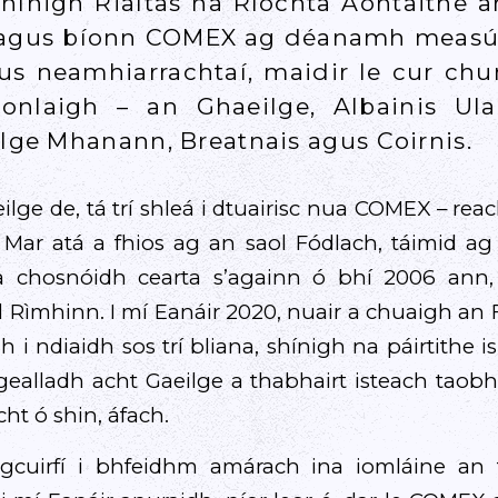
Shínigh Rialtas na Ríochta Aontaithe a
n agus bíonn COMEX ag déanamh measú
gus neamhiarrachtaí, maidir le cur ch
nlaigh – an Ghaeilge, Albainis Ula
ilge Mhanann, Breatnais agus Coirnis.
ge de, tá trí shleá i dtuairisc nua COMEX – reach
Mar atá a fhios ag an saol Fódlach, táimid ag f
a chosnóidh cearta s’againn ó bhí 2006 ann,
 Rìmhinn. I mí Eanáir 2020, nuair a chuaigh an
 i ndiaidh sos trí bliana, shínigh na páirtith
ealladh acht Gaeilge a thabhairt isteach taobh
ht ó shin, áfach.
gcuirfí i bhfeidhm amárach ina iomláine an t