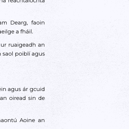
 na reachtaíochta
eam Dearg, faoin
ilge a fháil.
 gur ruaigeadh an
 saol poiblí agus
éin agus ár gcuid
 an oiread sin de
mhaontú Aoine an