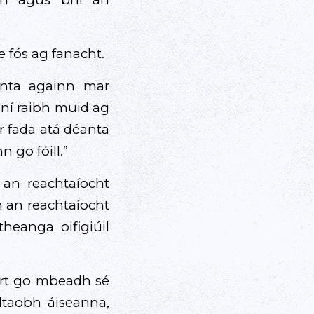
e fós ag fanacht.
anta againn mar
 ní raibh muid ag
r fada atá déanta
n go fóill.”
 an reachtaíocht
h an reachtaíocht
eanga oifigiúil
eart go mbeadh sé
dtaobh áiseanna,