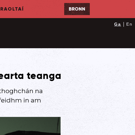
RAOLTAÍ
BRONN
|
Ga
En
hearta teanga
 thoghchán na
hfeidhm in am