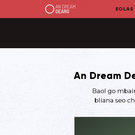
EOLAS
An Dream Dea
Baol go mbai
bliana seo c