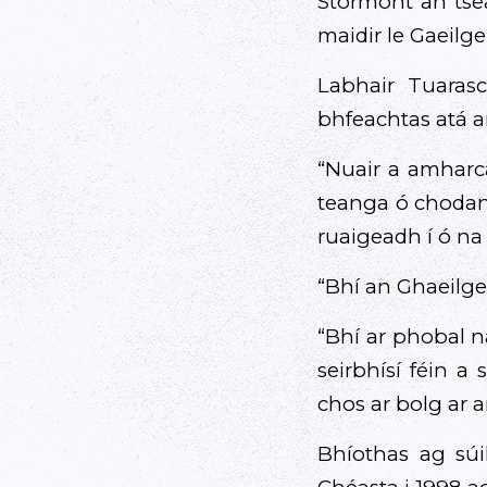
Stormont an tsea
maidir le Gaeilge
Labhair Tuarasc
bhfeachtas atá a
“Nuair a amharca
teanga ó chodann
ruaigeadh í ó na 
“Bhí an Ghaeilge 
“Bhí ar phobal n
seirbhísí féin a
chos ar bolg ar 
Bhíothas ag súi