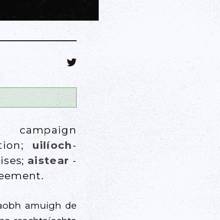
ampaign
tion;
uilíoch
-
ises;
aistear
-
reement.
taobh amuigh de