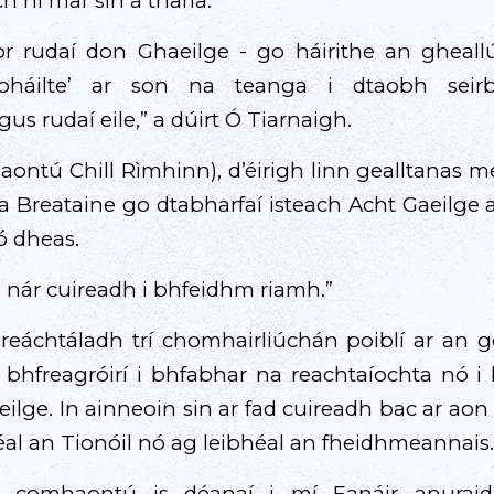
h ní mar sin a tharla.
or rudaí don Ghaeilge - go háirithe an gheall
háilte’ ar son na teanga i dtaobh seirbh
gus rudaí eile,” a dúirt Ó Tiarnaigh.
aontú Chill Rìmhinn), d’éirigh linn gealltanas 
 na Breataine go dtabharfaí isteach Acht Gaeilge
ó dheas.
in nár cuireadh i bhfeidhm riamh.”
eáchtáladh trí chomhairliúchán poiblí ar an gc
bhfreagróirí i bhfabhar na reachtaíochta nó i
eilge. In ainneoin sin ar fad cuireadh bac ar aon
héal an Tionóil nó ag leibhéal an fheidhmeannais.
n comhaontú is déanaí i mí Eanáir anurai