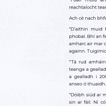
reachtaíocht tean
Ach cé nach bhfui
“D’aithin muid
phobal. Bhí an f
amharc air mar c
againn. Tuigimid 
“Tá rud amháin 
teanga a geallad
a gealladh i 2
anseo ó thuaidh.
“Dóibh siúd ar m
sin ar fáil. Ní