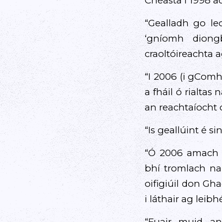
Chéasta i 1998 ac
“Gealladh go le
‘gníomh diongb
craoltóireachta a
“I 2006 (i gComh
a fháil ó rialtas
an reachtaíocht 
“Is geallúint é s
“Ó 2006 amach r
bhí tromlach na 
oifigiúil don Gha
i láthair ag leib
“Fuair muid a