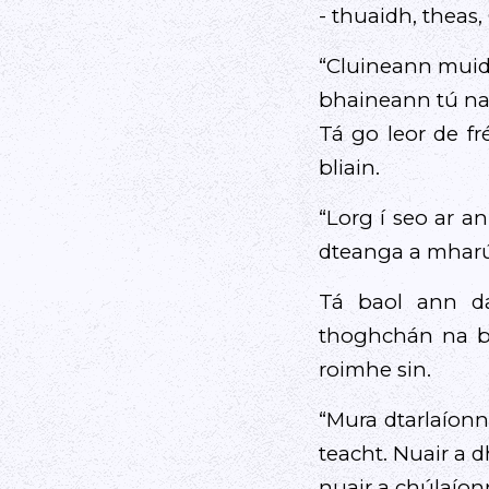
- thuaidh, theas,
“Cluineann muid 
bhaineann tú na 
Tá go leor de f
bliain.
“Lorg í seo ar a
dteanga a mharú t
Tá baol ann da
thoghchán na bl
roimhe sin.
“Mura dtarlaíonn
teacht. Nuair a 
nuair a chúlaíon