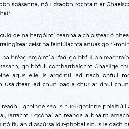
aobh spásanna, nó i dtaobh rochtain ar Ghaelsc
hair.
 cuid de na hargóintí céanna a chloistear ó dheas
rraingítear ceist na féiniúlachta anuas go rí-mhi
na bréag-argóintí ar fad: go bhfuil an reachta
stasach, go bhfuil comharthaíocht Ghaeilge chu
oine agus eile. Is argóintí iad nach bhfuil
ach úsáidtear iad chun bac a chur ar dhul chun
ireadh i gcoinne seo is cur-i-gcoinne polaitiúil
l, iarracht i gcónaí an teanga a bhaint amach
in nó fiú an dioscúrsa idir-phobal sin. Is le gach