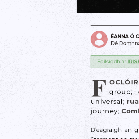
ÉANNA Ó 
Dé Domhnai
Foilsíodh ar
IRI
F
OCLÓI
group;
universal;
ru
journey;
Comh
D’eagraigh an 