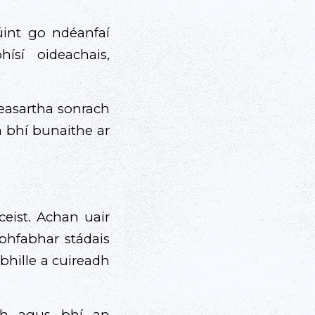
úint go ndéanfaí
ísí oideachais,
measartha sonrach
 a bhí bunaithe ar
eist. Achan uair
 bhfabhar stádais
 bhille a cuireadh
dh agus bhí an