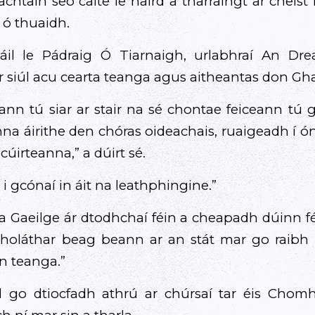
chtain seo caite le haird a tharraingt ar cheist
 ó thuaidh.
áil le Pádraig Ó Tiarnaigh, urlabhraí An Dr
r siúl acu cearta teanga agus aitheantas don Ghae
nn tú siar ar stair na sé chontae feiceann tú
a áirithe den chóras oideachais, ruaigeadh í ón
cúirteanna,” a dúirt sé.
i gcónaí in áit na leathphingine.”
a Gaeilge ár dtodhchaí féin a cheapadh dúinn f
 sholáthar beag beann ar an stát mar go raibh
an teanga.”
l go dtiocfadh athrú ar chúrsaí tar éis Cho