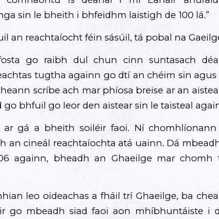
ga sin le bheith i bhfeidhm laistigh de 100 lá.”
l an reachtaíocht féin sásúil, tá pobal na Gaeilg
 fosta go raibh dul chun cinn suntasach dé
eachtas tugtha againn go dtí an chéim sin agus
heann scríbe ach mar phíosa breise ar an aistea
go bhfuil go leor den aistear sin le taisteal again
ar gá a bheith soiléir faoi. Ní chomhlíonann
h an cineál reachtaíochta atá uainn. Dá mbead
006 againn, bheadh an Ghaeilge mar chomh th
hian leo oideachas a fháil trí Ghaeilge, ba ch
 cóir go mbeadh siad faoi aon mhíbhuntáiste i 