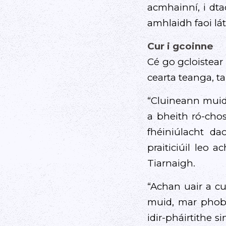
acmhainní, i dt
amhlaidh faoi lát
Cur i gcoinne
Cé go gcloistear
cearta teanga, ta
“Cluineann muid 
a bheith ró-cho
fhéiniúlacht da
praiticiúil leo 
Tiarnaigh.
“Achan uair a cu
muid, mar phoba
idir-pháirtithe s