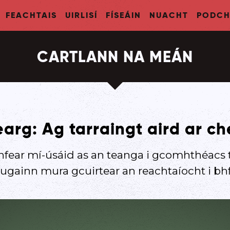
FEACHTAIS
UIRLISÍ
FÍSEÁIN
NUACHT
PODCH
CARTLANN NA MEÁN
rg: Ag tarraingt aird ar c
nfear mí-úsáid as an teanga i gcomhthéacs
hugainn mura gcuirtear an reachtaíocht i b