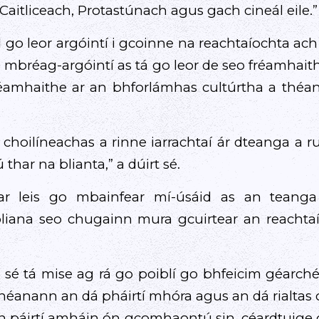
 Caitliceach, Protastúnach agus gach cineál eile.”
go leor argóintí i gcoinne na reachtaíochta ach i
mbréag-argóintí as tá go leor de seo fréamhaith
réamhaithe ar an bhforlámhas cultúrtha a théan
n choilíneachas a rinne iarrachtaí ár dteanga a 
har na blianta,” a dúirt sé.
r leis go mbainfear mí-úsáid as an teang
iana seo chugainn mura gcuirtear an reachta
 sé tá mise ag rá go poiblí go bhfeicim géarché
dhéanann an dá pháirtí mhóra agus an dá rialt
n páirtí amháin ón gcomhaontú sin, céardtuige