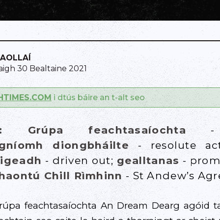
CAOLLAÍ
gh 30 Bealtaine 2021
SHTIMES.COM
i dtús báire an t-alt seo
R: Grúpa feachtasaíochta
- c
gníomh diongbháilte
- resolute ac
aigeadh
- driven out;
gealltanas
- prom
aontú Chill Rìmhinn
- St Andew’s Ag
grúpa feachtasaíochta An Dream Dearg agóid 