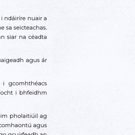
 ndáiríre nuair a
e sa seicteachas.
n siar na céadta
ruaigeadh agus ár
a i gcomhthéacs
íocht i bhfeidhm
im pholaitiúil ag
as comhaontú agus
 go gcuirfeadh an