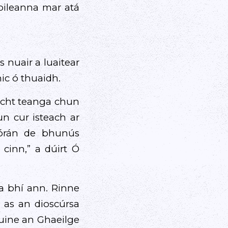
oileanna mar atá
 nuair a luaitear
nic ó thuaidh.
íocht teanga chun
n cur isteach ar
 mórán de bhunús
 cinn,” a dúirt Ó
 a bhí ann. Rinne
 as an dioscúrsa
 duine an Ghaeilge