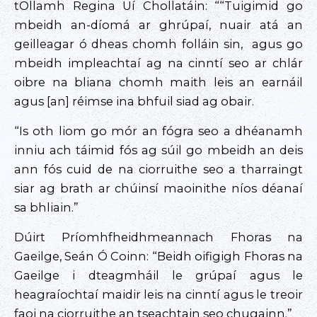
tOllamh Regina Uí Chollatáin: ““Tuigimid go
mbeidh an-díomá ar ghrúpaí, nuair atá an
geilleagar ó dheas chomh folláin sin, agus go
mbeidh impleachtaí ag na cinntí seo ar chlár
oibre na bliana chomh maith leis an earnáil
agus [an] réimse ina bhfuil siad ag obair.
“Is oth liom go mór an fógra seo a dhéanamh
inniu ach táimid fós ag súil go mbeidh an deis
ann fós cuid de na ciorruithe seo a tharraingt
siar ag brath ar chúinsí maoinithe níos déanaí
sa bhliain.”
Dúirt Príomhfheidhmeannach Fhoras na
Gaeilge, Seán Ó Coinn: “Beidh oifigigh Fhoras na
Gaeilge i dteagmháil le grúpaí agus le
heagraíochtaí maidir leis na cinntí agus le treoir
faoi na ciorruithe an tseachtain seo chugainn.”