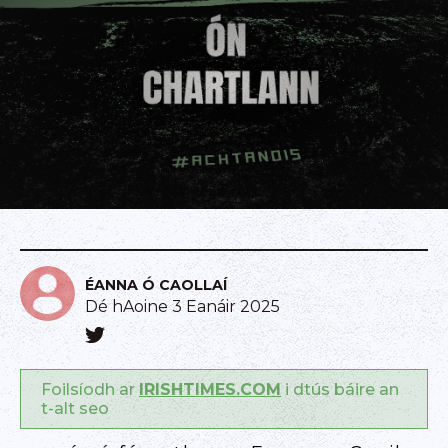
ÉANNA Ó CAOLLAÍ
Dé hAoine 3 Eanáir 2025
Foilsíodh ar
IRISHTIMES.COM
i dtús báire an
t-alt seo