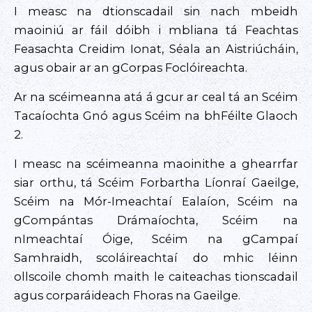
I measc na dtionscadail sin nach mbeidh
maoiniú ar fáil dóibh i mbliana tá Feachtas
Feasachta Creidim Ionat, Séala an Aistriúcháin,
agus obair ar an gCorpas Foclóireachta.
Ar na scéimeanna atá á gcur ar ceal tá an Scéim
Tacaíochta Gnó agus Scéim na bhFéilte Glaoch
2.
I measc na scéimeanna maoinithe a ghearrfar
siar orthu, tá Scéim Forbartha Líonraí Gaeilge,
Scéim na Mór-Imeachtaí Ealaíon, Scéim na
gCompántas Drámaíochta, Scéim na
nImeachtaí Óige, Scéim na gCampaí
Samhraidh, scoláireachtaí do mhic léinn
ollscoile chomh maith le caiteachas tionscadail
agus corparáideach Fhoras na Gaeilge.