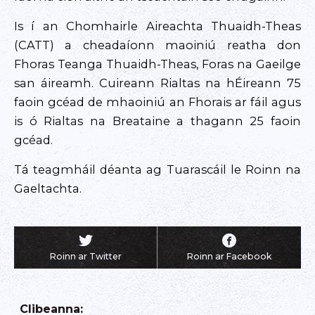
Is í an Chomhairle Aireachta Thuaidh-Theas
(CATT) a cheadaíonn maoiniú reatha don
Fhoras Teanga Thuaidh-Theas, Foras na Gaeilge
san áireamh. Cuireann Rialtas na hÉireann 75
faoin gcéad de mhaoiniú an Fhorais ar fáil agus
is ó Rialtas na Breataine a thagann 25 faoin
gcéad.
Tá teagmháil déanta ag Tuarascáil le Roinn na
Gaeltachta.
Roinn ar Twitter
Roinn ar Facebook
Clibeanna
: