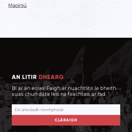
Maoiniú
AN LITIR
DHEARG
Bí ar an eolas! Faigh ár nuachtlitir le bheith
suas chun dáta leis na feachtais ar fad.
CLÁRAIGH