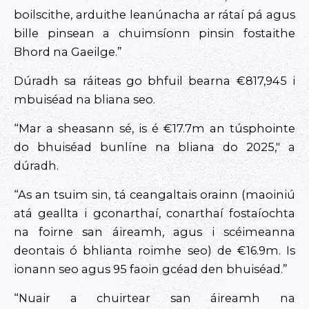
boilscithe, arduithe leanúnacha ar rátaí pá agus
bille pinsean a chuimsíonn pinsin fostaithe
Bhord na Gaeilge.”
Dúradh sa ráiteas go bhfuil bearna €817,945 i
mbuiséad na bliana seo.
“Mar a sheasann sé, is é €17.7m an túsphointe
do bhuiséad bunlíne na bliana do 2025,″ a
dúradh.
“As an tsuim sin, tá ceangaltais orainn (maoiniú
atá geallta i gconarthaí, conarthaí fostaíochta
na foirne san áireamh, agus i scéimeanna
deontais ó bhlianta roimhe seo) de €16.9m. Is
ionann seo agus 95 faoin gcéad den bhuiséad.”
“Nuair a chuirtear san áireamh na