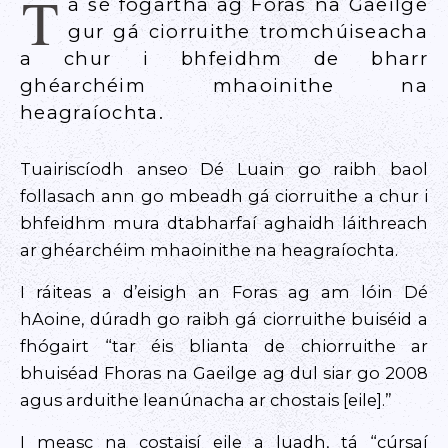
T
á sé fógartha ag Foras na Gaeilge
gur gá ciorruithe tromchúiseacha
a chur i bhfeidhm de bharr
ghéarchéim mhaoinithe na
heagraíochta.
Tuairiscíodh anseo Dé Luain go raibh baol
follasach ann go mbeadh gá ciorruithe a chur i
bhfeidhm mura dtabharfaí aghaidh láithreach
ar ghéarchéim mhaoinithe na heagraíochta.
I ráiteas a d’eisigh an Foras ag am lóin Dé
hAoine, dúradh go raibh gá ciorruithe buiséid a
fhógairt “tar éis blianta de chiorruithe ar
bhuiséad Fhoras na Gaeilge ag dul siar go 2008
agus arduithe leanúnacha ar chostais [eile].”
I measc na costaisí eile a luadh, tá “cúrsaí