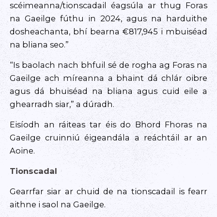
scéimeanna/tionscadail éagsúla ar thug Foras
na Gaeilge fúthu in 2024, agus na harduithe
dosheachanta, bhí bearna €817,945 i mbuiséad
na bliana seo.”
“Is baolach nach bhfuil sé de rogha ag Foras na
Gaeilge ach míreanna a bhaint dá chlár oibre
agus dá bhuiséad na bliana agus cuid eile a
ghearradh siar,” a dúradh.
Eisíodh an ráiteas tar éis do Bhord Fhoras na
Gaeilge cruinniú éigeandála a reáchtáil ar an
Aoine.
Tionscadal
Gearrfar siar ar chuid de na tionscadail is fearr
aithne i saol na Gaeilge.