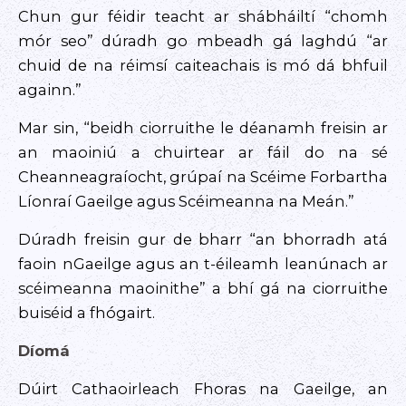
Chun gur féidir teacht ar shábháiltí “chomh
mór seo” dúradh go mbeadh gá laghdú “ar
chuid de na réimsí caiteachais is mó dá bhfuil
againn.”
Mar sin, “beidh ciorruithe le déanamh freisin ar
an maoiniú a chuirtear ar fáil do na sé
Cheanneagraíocht, grúpaí na Scéime Forbartha
Líonraí Gaeilge agus Scéimeanna na Meán.”
Dúradh freisin gur de bharr “an bhorradh atá
faoin nGaeilge agus an t-éileamh leanúnach ar
scéimeanna maoinithe” a bhí gá na ciorruithe
buiséid a fhógairt.
Díomá
Dúirt Cathaoirleach Fhoras na Gaeilge, an