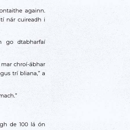
ontaithe againn.
í nár cuireadh i
 go dtabharfaí
s mar chroí-ábhar
s trí bliana,” a
amach.”
igh de 100 lá ón