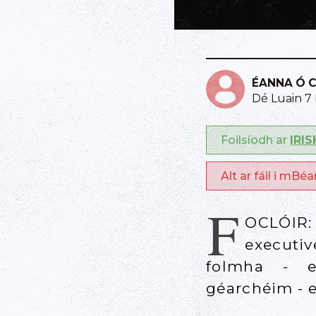
ÉANNA Ó 
Dé Luain 7
Foilsíodh ar
IRI
Alt ar fáil i mBé
F
OCLÓIR:
executiv
folmha - e
géarchéim - e