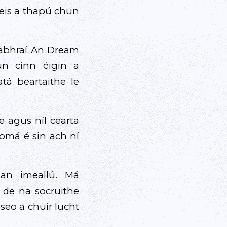
deis a thapú chun
rlabhraí An Dream
un cinn éigin a
á beartaithe le
e agus níl cearta
íomá é sin ach ní
 an imeallú. Má
 de na socruithe
nseo a chuir lucht