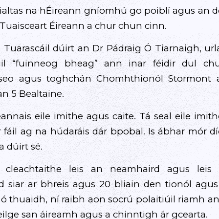
ialtas na hÉireann gníomhú go poiblí agus an 
dTuaisceart Éireann a chur chun cinn.
e Tuarascáil dúirt an Dr Pádraig Ó Tiarnaigh, u
il “fuinneog bheag” ann inar féidir dul ch
seo agus toghchán Chomhthionól Stormont at
 an 5 Bealtaine.
annais eile imithe agus caite. Tá seal eile imith
 fáil ag na húdaráis dár bpobal. Is ábhar mór d
a dúirt sé.
cleachtaithe leis an neamhaird agus leis
siar ar bhreis agus 20 bliain den tionól agus
 ó thuaidh, ní raibh aon socrú polaitiúil riamh a
ilge san áireamh agus a chinntigh ár gcearta.