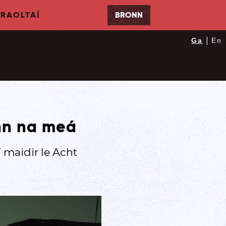
RAOLTAÍ
BRONN
|
Ga
En
nn na meá
 maidir le Acht