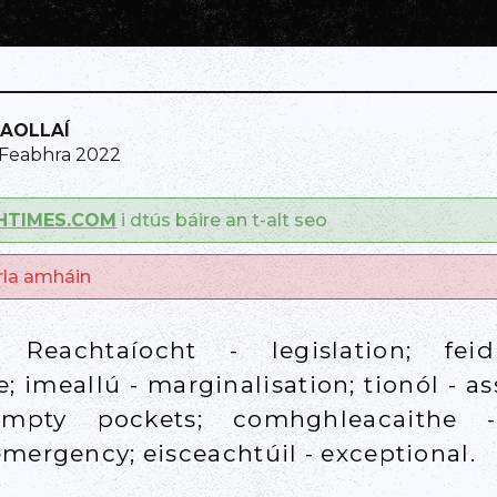
CAOLLAÍ
 Feabhra 2022
SHTIMES.COM
i dtús báire an t-alt seo
arla amháin
 Reachtaíocht - legislation; fe
e; imeallú - marginalisation; tionól - a
mpty pockets; comhghleacaithe - 
mergency; eisceachtúil - exceptional.