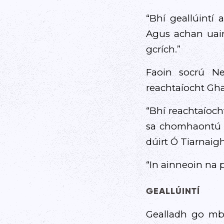
“Bhí geallúintí
Agus achan uair
gcrích.”
Faoin socrú N
reachtaíocht Gha
“Bhí reachtaíoch
sa chomhaontú a
dúirt Ó Tiarnaigh
“In ainneoin na 
GEALLÚINTÍ
Gealladh go mbe