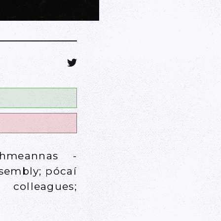
idhmeannas -
ssembly; pócaí
colleagues;