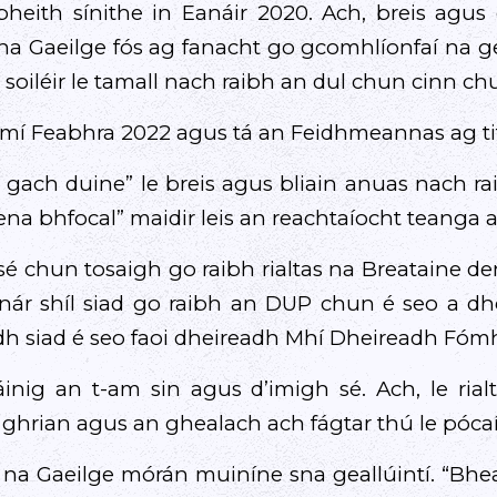
eith sínithe in Eanáir 2020. Ach, breis agus 
na Gaeilge fós ag fanacht go gcomhlíonfaí na gea
 soiléir le tamall nach raibh an dul chun cinn chu
 mí Feabhra 2022 agus tá an Feidhmeannas ag titi
o gach duine” le breis agus bliain anuas nach ra
ena bhfocal” maidir leis an reachtaíocht teanga
 sé chun tosaigh go raibh rialtas na Breataine d
n nár shíl siad go raibh an DUP chun é seo a 
h siad é seo faoi dheireadh Mhí Dheireadh Fómh
inig an t-am sin agus d’imigh sé. Ach, le rial
 ghrian agus an ghealach ach fágtar thú le póca
l na Gaeilge mórán muiníne sna geallúintí. “Bh