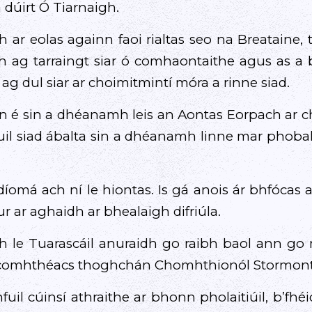
 dúirt Ó Tiarnaigh.
th ar eolas againn faoi rialtas seo na Breataine
h ag tarraingt siar ó comhaontaithe agus as a 
ag dul siar ar choimitmintí móra a rinne siad.
nn é sin a dhéanamh leis an Aontas Eorpach ar 
uil siad ábalta sin a dhéanamh linne mar phob
díomá ach ní le hiontas. Is gá anois ár bhfóca
r ar aghaidh ar bhealaigh difriúla.
h le Tuarascáil anuraidh go raibh baol ann go
gcomhthéacs thoghchán Chomhthionól Stormont
uil cúinsí athraithe ar bhonn pholaitiúil, b’fhéi