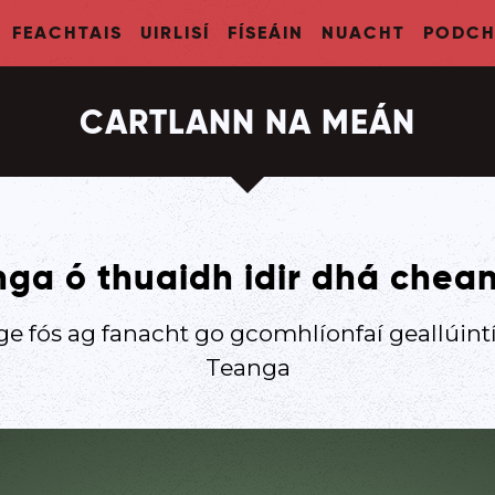
FEACHTAIS
UIRLISÍ
FÍSEÁIN
NUACHT
PODCH
CARTLANN NA MEÁN
nga ó thuaidh idir dhá chea
ge fós ag fanacht go gcomhlíonfaí geallúintí
Teanga