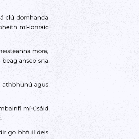
, tá clú domhanda
bheith mí-ionraic
cheisteanna móra,
al beag anseo sna
s a athbhunú agus
 mbainfí mí-úsáid
.
dir go bhfuil deis