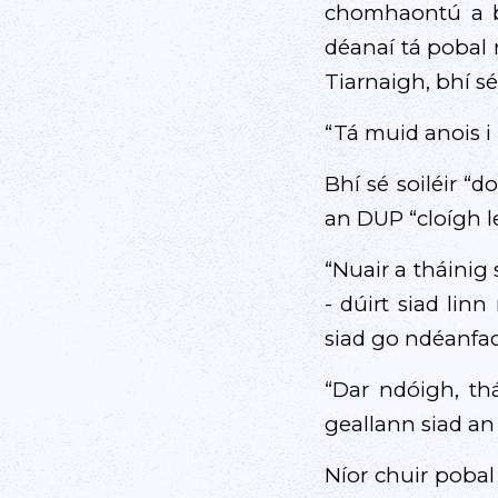
chomhaontú a bh
déanaí tá pobal 
Tiarnaigh, bhí sé
“Tá muid anois i
Bhí sé soiléir “d
an DUP “cloígh l
“Nuair a tháinig
- dúirt siad lin
siad go ndéanfad
“Dar ndóigh, thá
geallann siad an
Níor chuir poba