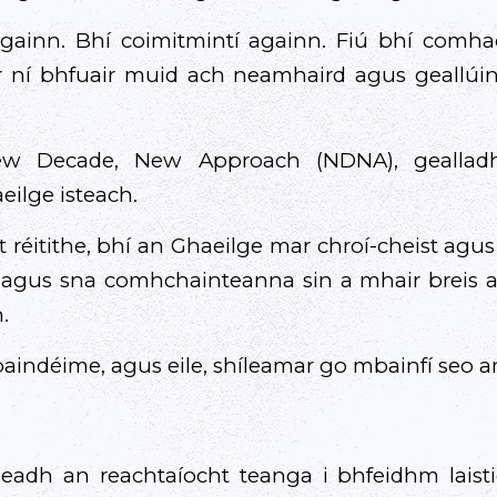
 againn. Bhí coimitmintí againn. Fiú bhí comha
 ní bhfuair muid ach neamhaird agus geallúint
ew Decade, New Approach (NDNA), gealladh
eilge isteach.
t réitithe, bhí an Ghaeilge mar chroí-cheist agu
gus sna comhchainteanna sin a mhair breis agu
.
paindéime, agus eile, shíleamar go mbainfí seo 
adh an reachtaíocht teanga i bhfeidhm laist