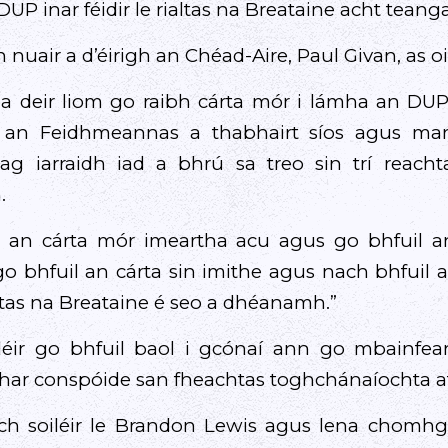
UP inar féidir le rialtas na Breataine acht teanga 
n nuair a d’éirigh an Chéad-Aire, Paul Givan, as oi
a deir liom go raibh cárta mór i lámha an DUP.
t an Feidhmeannas a thabhairt síos agus mar
g iarraidh iad a bhrú sa treo sin trí reacht
.
il an cárta mór imeartha acu agus go bhfuil 
ir go bhfuil an cárta sin imithe agus nach bhfui
altas na Breataine é seo a dhéanamh.”
s léir go bhfuil baol i gcónaí ann go mbainfea
ar conspóide san fheachtas toghchánaíochta atá
ch soiléir le Brandon Lewis agus lena chomhg