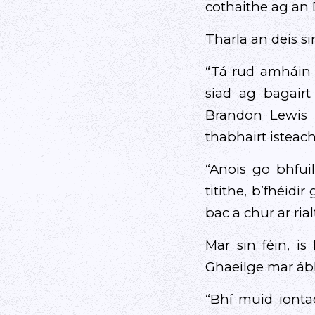
cothaithe ag an D
Tharla an deis si
“Tá rud amháin 
siad ag bagair
Brandon Lewis a
thabhairt isteach
“Anois go bhfu
titithe, b’fhéid
bac a chur ar ri
Mar sin féin, i
Ghaeilge mar ábh
“Bhí muid ionta