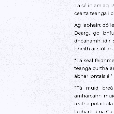
Tá sé in am ag R
cearta teanga i 
Ag labhairt dó l
Dearg, go bhfu
dhéanamh idir 
bheith ar siúl ar
“Tá seal feidhme
teanga curtha ar
ábhar iontais é,” 
“Tá muid breá 
amharcann muid 
reatha polaitiúla
labhartha na Gae