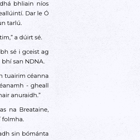
dhá bhliain níos
llúintí. Dar le Ó
n tarlú.
m,” a dúirt sé.
ibh sé i gceist ag
 a bhí san NDNA.
en tuairim céanna
dhéanamh - gheall
air anuraidh.”
tas na Breataine,
í folmha.
eadh sin bómánta