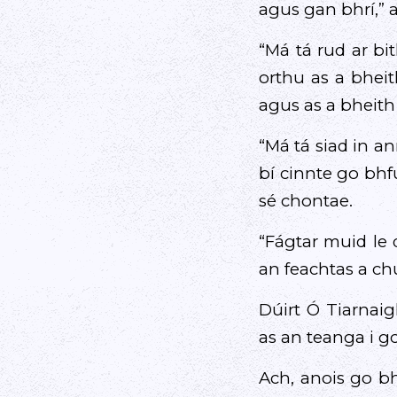
agus gan bhrí,” a
“Má tá rud ar bi
orthu as a bheit
agus as a bheith 
“Má tá siad in a
bí cinnte go bhf
sé chontae.
“Fágtar muid le 
an feachtas a chu
Dúirt Ó Tiarnaig
as an teanga i 
Ach, anois go bhf