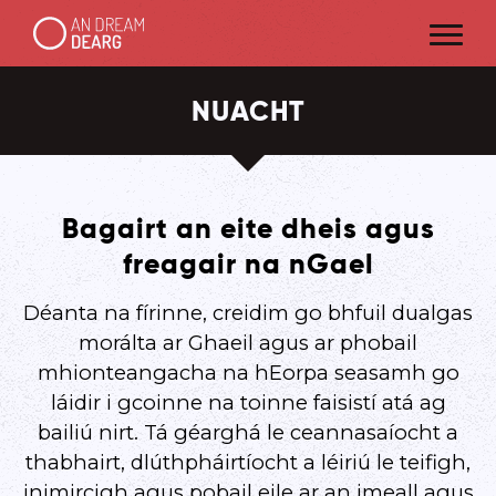
NUACHT
Bagairt an eite dheis agus
freagair na nGael
Déanta na fírinne, creidim go bhfuil dualgas
morálta ar Ghaeil agus ar phobail
mhionteangacha na hEorpa seasamh go
láidir i gcoinne na toinne faisistí atá ag
bailiú nirt. Tá géarghá le ceannasaíocht a
thabhairt, dlúthpháirtíocht a léiriú le teifigh,
inimircigh agus pobail eile ar an imeall agus