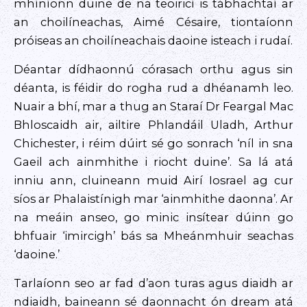
mhíníonn duine de na teoiricí is tábhachtaí ar
an choilíneachas, Aimé Césaire, tiontaíonn
próiseas an choilíneachais daoine isteach i rudaí.
Déantar dídhaonnú córasach orthu agus sin
déanta, is féidir do rogha rud a dhéanamh leo.
Nuair a bhí, mar a thug an Staraí Dr Feargal Mac
Bhloscaidh air, ailtire Phlandáil Uladh, Arthur
Chichester, i réim dúirt sé go sonrach ‘níl in sna
Gaeil ach ainmhithe i riocht duine’. Sa lá atá
inniu ann, cluineann muid Airí Iosrael ag cur
síos ar Phalaistínigh mar ‘ainmhithe daonna’. Ar
na meáin anseo, go minic insítear dúinn go
bhfuair ‘imircigh’ bás sa Mheánmhuir seachas
‘daoine.’
Tarlaíonn seo ar fad d’aon turas agus diaidh ar
ndiaidh, baineann sé daonnacht ón dream atá