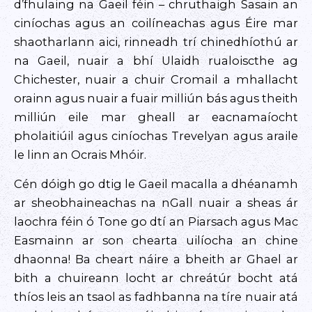
d’fhulaing na Gaeil féin – chruthaigh Sasain an
ciníochas agus an coilíneachas agus Éire mar
shaotharlann aici, rinneadh trí chinedhíothú ar
na Gaeil, nuair a bhí Ulaidh rualoiscthe ag
Chichester, nuair a chuir Cromail a mhallacht
orainn agus nuair a fuair milliún bás agus theith
milliún eile mar gheall ar eacnamaíocht
pholaitiúil agus ciníochas Trevelyan agus araile
le linn an Ocrais Mhóir.
Cén dóigh go dtig le Gaeil macalla a dhéanamh
ar sheobhaineachas na nGall nuair a sheas ár
laochra féin ó Tone go dtí an Piarsach agus Mac
Easmainn ar son chearta uilíocha an chine
dhaonna! Ba cheart náire a bheith ar Ghael ar
bith a chuireann locht ar chreátúr bocht atá
thíos leis an tsaol as fadhbanna na tíre nuair atá