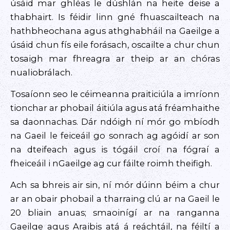
úsáid mar ghléas le dúshlán na heite deise a
thabhairt. Is féidir linn gné fhuascailteach na
hathbheochana agus athghabháil na Gaeilge a
úsáid chun fís eile forásach, oscailte a chur chun
tosaigh mar fhreagra ar theip ar an chóras
nualiobrálach.
Tosaíonn seo le céimeanna praiticiúla a imríonn
tionchar ar phobail áitiúla agus atá fréamhaithe
sa daonnachas. Dár ndóigh ní mór go mbíodh
na Gaeil le feiceáil go sonrach ag agóidí ar son
na dteifeach agus is tógáil croí na fógraí a
fheiceáil i nGaeilge ag cur fáilte roimh theifigh.
Ach sa bhreis air sin, ní mór dúinn béim a chur
ar an obair phobail a tharraing clú ar na Gaeil le
20 bliain anuas; smaoinígí ar na ranganna
Gaeilge agus Araibis atá á reáchtáil, na féiltí a