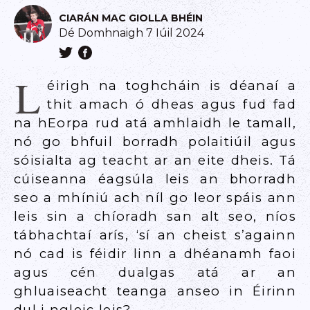
CIARÁN MAC GIOLLA BHÉIN
Dé Domhnaigh 7 Iúil 2024
L
éirigh na toghcháin is déanaí a
thit amach ó dheas agus fud fad
na hEorpa rud atá amhlaidh le tamall,
nó go bhfuil borradh polaitiúil agus
sóisialta ag teacht ar an eite dheis. Tá
cúiseanna éagsúla leis an bhorradh
seo a mhíniú ach níl go leor spáis ann
leis sin a chíoradh san alt seo, níos
tábhachtaí arís, ‘sí an cheist s’againn
nó cad is féidir linn a dhéanamh faoi
agus cén dualgas atá ar an
ghluaiseacht teanga anseo in Éirinn
dul i ngleic leis?