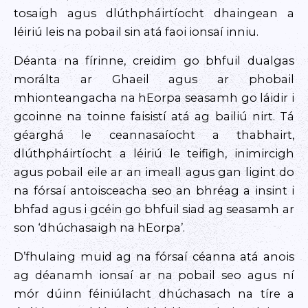
tosaigh agus dlúthpháirtíocht dhaingean a
léiriú leis na pobail sin atá faoi ionsaí inniu.
Déanta na fírinne, creidim go bhfuil dualgas
morálta ar Ghaeil agus ar phobail
mhionteangacha na hEorpa seasamh go láidir i
gcoinne na toinne faisistí atá ag bailiú nirt. Tá
géarghá le ceannasaíocht a thabhairt,
dlúthpháirtíocht a léiriú le teifigh, inimircigh
agus pobail eile ar an imeall agus gan ligint do
na fórsaí antoisceacha seo an bhréag a insint i
bhfad agus i gcéin go bhfuil siad ag seasamh ar
son ‘dhúchasaigh na hEorpa’.
D’fhulaing muid ag na fórsaí céanna atá anois
ag déanamh ionsaí ar na pobail seo agus ní
mór dúinn féiniúlacht dhúchasach na tíre a