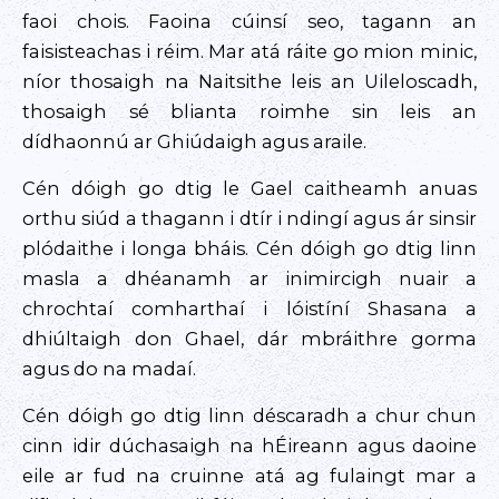
faoi chois. Faoina cúinsí seo, tagann an
faisisteachas i réim. Mar atá ráite go mion minic,
níor thosaigh na Naitsithe leis an Uileloscadh,
thosaigh sé blianta roimhe sin leis an
dídhaonnú ar Ghiúdaigh agus araile.
Cén dóigh go dtig le Gael caitheamh anuas
orthu siúd a thagann i dtír i ndingí agus ár sinsir
plódaithe i longa bháis. Cén dóigh go dtig linn
masla a dhéanamh ar inimircigh nuair a
chrochtaí comharthaí i lóistíní Shasana a
dhiúltaigh don Ghael, dár mbráithre gorma
agus do na madaí.
Cén dóigh go dtig linn déscaradh a chur chun
cinn idir dúchasaigh na hÉireann agus daoine
eile ar fud na cruinne atá ag fulaingt mar a