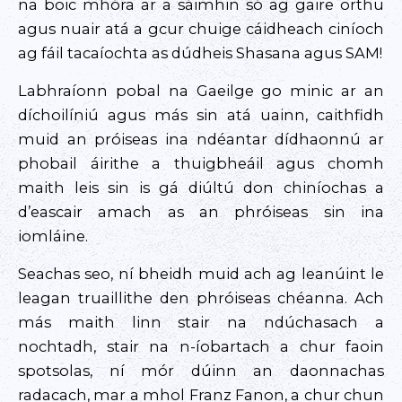
na boic mhóra ar a sáimhin só ag gaire orthu
agus nuair atá a gcur chuige cáidheach ciníoch
ag fáil tacaíochta as dúdheis Shasana agus SAM!
Labhraíonn pobal na Gaeilge go minic ar an
díchoilíniú agus más sin atá uainn, caithfidh
muid an próiseas ina ndéantar dídhaonnú ar
phobail áirithe a thuigbheáil agus chomh
maith leis sin is gá diúltú don chiníochas a
d’eascair amach as an phróiseas sin ina
iomláine.
Seachas seo, ní bheidh muid ach ag leanúint le
leagan truaillithe den phróiseas chéanna. Ach
más maith linn stair na ndúchasach a
nochtadh, stair na n-íobartach a chur faoin
spotsolas, ní mór dúinn an daonnachas
radacach, mar a mhol Franz Fanon, a chur chun