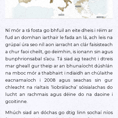
Ní mór a rá fosta go bhfuil an eite dheis i réim ar
fud an domhan iarthair le fada an lá, ach leis na
grúpaí úra seo níl aon iarracht an clár faisisteach
a chur faoi cheilt, go deimhin, is ionann sin agus
bunphrionsabal s’acu. Tá siad ag teacht i dtreis
mar gheall gur theip ar an bhunaíocht dúshlán
na mboc mór a thabhairt i ndiaidh an chúlaithe
eacnamaíoch i 2008 agus seachas sin gur
chleacht na rialtais ‘liobrálacha’ sóisialachas do
lucht an rachmais agus déine do na daoine i
gcoitinne.
Mhúch siad an dóchas go dtig linn sochaí níos