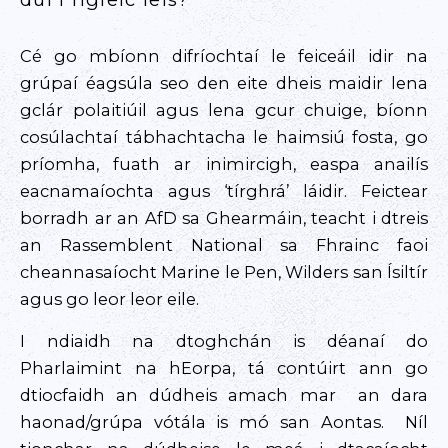
Cé go mbíonn difríochtaí le feiceáil idir na
grúpaí éagsúla seo den eite dheis maidir lena
gclár polaitiúil agus lena gcur chuige, bíonn
cosúlachtaí tábhachtacha le haimsiú fosta, go
príomha, fuath ar inimircigh, easpa anailís
eacnamaíochta agus ‘tírghrá’ láidir. Feictear
borradh ar an AfD sa Ghearmáin, teacht i dtreis
an Rassemblent National sa Fhrainc faoi
cheannasaíocht Marine le Pen, Wilders san Ísiltír
agus go leor leor eile.
I ndiaidh na dtoghchán is déanaí do
Pharlaimint na hEorpa, tá contúirt ann go
dtiocfaidh an dúdheis amach mar an dara
haonad/grúpa vótála is mó san Aontas. Níl