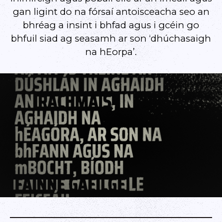
gan ligint do na fórsaí antoisceacha seo an
bhréag a insint i bhfad agus i gcéin go
bhfuil siad ag seasamh ar son ‘dhúchasaigh
na hEorpa’.