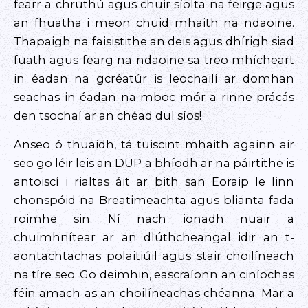
fearr a chruthú agus chuir síolta na feirge agus
an fhuatha i meon chuid mhaith na ndaoine.
Thapaigh na faisistithe an deis agus dhírigh siad
fuath agus fearg na ndaoine sa treo mhícheart
in éadan na gcréatúr is leochailí ar domhan
seachas in éadan na mboc mór a rinne prácás
den tsochaí ar an chéad dul síos!
Anseo ó thuaidh, tá tuiscint mhaith againn air
seo go léir leis an DUP a bhíodh ar na páirtithe is
antoiscí i rialtas áit ar bith san Eoraip le linn
chonspóid na Breatimeachta agus blianta fada
roimhe sin. Ní nach ionadh nuair a
chuimhnítear ar an dlúthcheangal idir an t-
aontachtachas polaitiúil agus stair choilíneach
na tíre seo. Go deimhin, eascraíonn an ciníochas
féin amach as an choilíneachas chéanna. Mar a