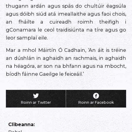
thugann ardán agus spás do chultúir éagsúla
agus dóibh siúd atá imeallaithe agus faoi chois,
an fháilte a cuireadh roimh theifigh i
gConamara le ceol traidisiúnta na tíre agus go
leor samplaí eile.
Mar a mhol Máirtín Ó Cadhain, ‘An áit is tréine
an dúshlán in aghaidh an rachmais, in aghaidh
na héagóra, ar son na bhfann agus na mbocht,
bíodh fáinne Gaeilge le feiceáil.’
Roinn ar Twitter
Roinn ar Facebook
Clibeanna
: