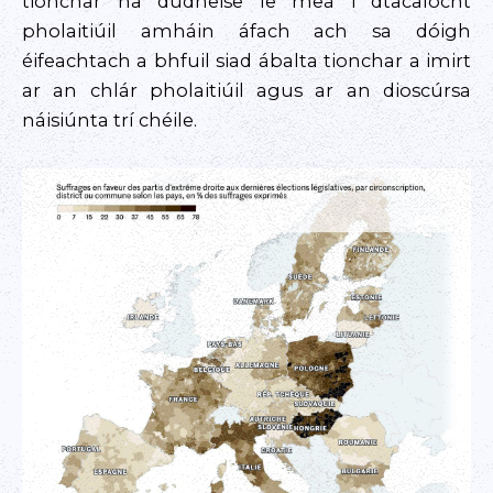
tionchar na dúdheise le meá i dtacaíocht
pholaitiúil amháin áfach ach sa dóigh
éifeachtach a bhfuil siad ábalta tionchar a imirt
ar an chlár pholaitiúil agus ar an dioscúrsa
náisiúnta trí chéile.