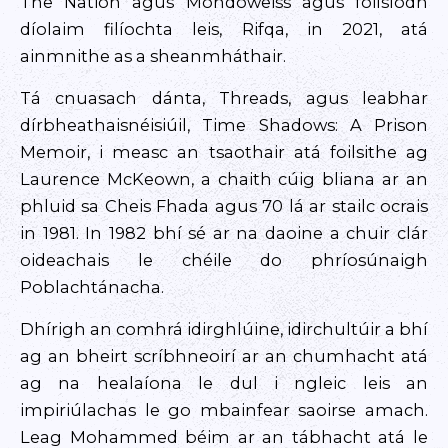
The Nation agus Mondoweiss agus foilsíodh
díolaim filíochta leis, Rifqa, in 2021, atá
ainmnithe as a sheanmháthair.
Tá cnuasach dánta, Threads, agus leabhar
dírbheathaisnéisiúil, Time Shadows: A Prison
Memoir, i measc an tsaothair atá foilsithe ag
Laurence McKeown, a chaith cúig bliana ar an
phluid sa Cheis Fhada agus 70 lá ar stailc ocrais
in 1981. In 1982 bhí sé ar na daoine a chuir clár
oideachais le chéile do phríosúnaigh
Poblachtánacha.
Dhírigh an comhrá idirghlúine, idirchultúir a bhí
ag an bheirt scríbhneoirí ar an chumhacht atá
ag na healaíona le dul i ngleic leis an
impiriúlachas le go mbainfear saoirse amach.
Leag Mohammed béim ar an tábhacht atá le