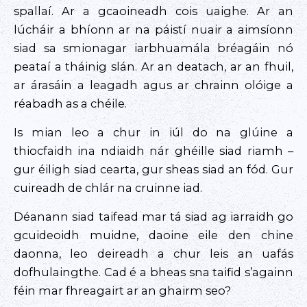
spallaí. Ar a gcaoineadh cois uaighe. Ar an
lúcháir a bhíonn ar na páistí nuair a aimsíonn
siad sa smionagar iarbhuamála bréagáin nó
peataí a tháinig slán. Ar an deatach, ar an fhuil,
ar árasáin a leagadh agus ar chrainn olóige a
réabadh as a chéile.
Is mian leo a chur in iúl do na glúine a
thiocfaidh ina ndiaidh nár ghéille siad riamh –
gur éiligh siad cearta, gur sheas siad an fód. Gur
cuireadh de chlár na cruinne iad.
Déanann siad taifead mar tá siad ag iarraidh go
gcuideoidh muidne, daoine eile den chine
daonna, leo deireadh a chur leis an uafás
dofhulaingthe. Cad é a bheas sna taifid s’againn
féin mar fhreagairt ar an ghairm seo?