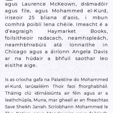
agus Laurence McKeown, drámadóir
agus file, agus Mohammed el-Kurd,
iriseoir 25 bliana d’aois, i mbun
comhrá poiblí lena chéile. Imeacht é a
d’eagraigh Haymarket Books,
foilsitheoir radacach, neamhspleách,
neamhbhrabúis atá lonnaithe in
Chicago agus a áiríonn Angela Davis
ar na húdair a bhfuil saothar leo
eisithe aige.
Is as críocha gafa na Palaistíne do Mohammed
el-Kurd, Iarúsailéim Thoir faoi fhorghabháil.
Tháinig clú idirnáisiúnta air féin agus ar a
leathchúpla, Muna, mar gheall ar an fheachtas
Save Sheikh Jarrah. Scríobhann Mohammed le