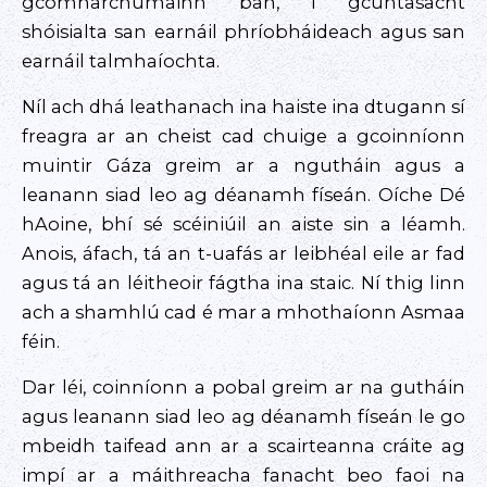
gcomharchumainn ban, i gcuntasacht
shóisialta san earnáil phríobháideach agus san
earnáil talmhaíochta.
Níl ach dhá leathanach ina haiste ina dtugann sí
freagra ar an cheist cad chuige a gcoinníonn
muintir Gáza greim ar a ngutháin agus a
leanann siad leo ag déanamh físeán. Oíche Dé
hAoine, bhí sé scéiniúil an aiste sin a léamh.
Anois, áfach, tá an t-uafás ar leibhéal eile ar fad
agus tá an léitheoir fágtha ina staic. Ní thig linn
ach a shamhlú cad é mar a mhothaíonn Asmaa
féin.
Dar léi, coinníonn a pobal greim ar na gutháin
agus leanann siad leo ag déanamh físeán le go
mbeidh taifead ann ar a scairteanna cráite ag
impí ar a máithreacha fanacht beo faoi na