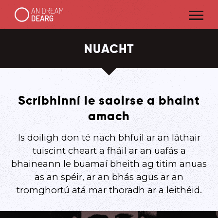
NUACHT
Scríbhinní le saoirse a bhaint
amach
Is doiligh don té nach bhfuil ar an láthair
tuiscint cheart a fháil ar an uafás a
bhaineann le buamaí bheith ag titim anuas
as an spéir, ar an bhás agus ar an
tromghortú atá mar thoradh ar a leithéid.