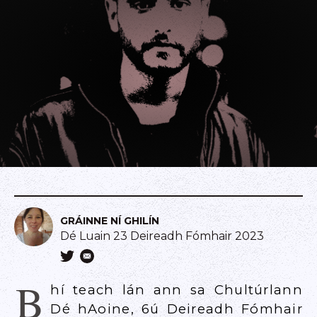
GRÁINNE NÍ GHILÍN
Dé Luain 23 Deireadh Fómhair 2023
B
hí teach lán ann sa Chultúrlann
Dé hAoine, 6ú Deireadh Fómhair