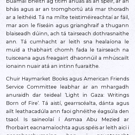
buamaí bheith ag titim anuas as an spéir, ar an
bhás agus ar an tromghortú atá mar thoradh
ar a leithéid. Tá na mílte teistiméireachtaí ar fáil,
mar aon le físeáin agus grianghraif a thugann
blaiseadh dúinn, ach tá tairseach dothrasnaithe
ann. Tá cumhacht ar leith sna healaíona le
muid a thabhairt chomh fada le tairseach na
tuisceana agus freagairt dhaonnúil a mhúscailt
ionainn nuair atá an intinn fuaraithe.
Chuir Haymarket Books agus American Friends
Service Committee leabhar ar an mhargadh
anuraidh dar teideal ‘Light in Gaza: Writings
Born of Fire’. Tá aistí, gearrscéalta, dánta agus
ailt leathacadúla ann faoi ghnéithe éagsúla den
tsaol. Is saineolaí í Asmaa Abu Mezied ar
fhorbairt eacnamaíochta agus spéis ar leith aici i