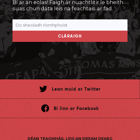
Bí ar an eolas! Faigh ár nuachtlitir le bheith
suas chun dáta leis na feachtais ar fad.
CLÁRAIGH
Lean muid ar Twitter
Bí linn ar Facebook
DÉAN TEAGMHÁIL LEIS AN DREAM DEARG