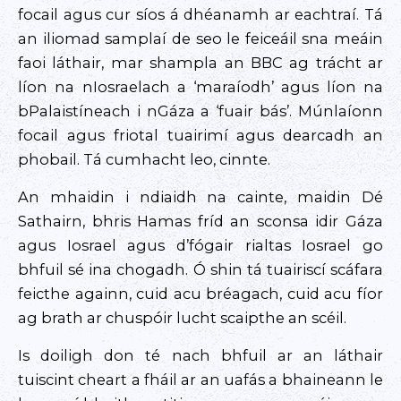
focail agus cur síos á dhéanamh ar eachtraí. Tá
an iliomad samplaí de seo le feiceáil sna meáin
faoi láthair, mar shampla an BBC ag trácht ar
líon na nIosraelach a ‘maraíodh’ agus líon na
bPalaistíneach i nGáza a ‘fuair bás’. Múnlaíonn
focail agus friotal tuairimí agus dearcadh an
phobail. Tá cumhacht leo, cinnte.
An mhaidin i ndiaidh na cainte, maidin Dé
Sathairn, bhris Hamas fríd an sconsa idir Gáza
agus Iosrael agus d’fógair rialtas Iosrael go
bhfuil sé ina chogadh. Ó shin tá tuairiscí scáfara
feicthe againn, cuid acu bréagach, cuid acu fíor
ag brath ar chuspóir lucht scaipthe an scéil.
Is doiligh don té nach bhfuil ar an láthair
tuiscint cheart a fháil ar an uafás a bhaineann le