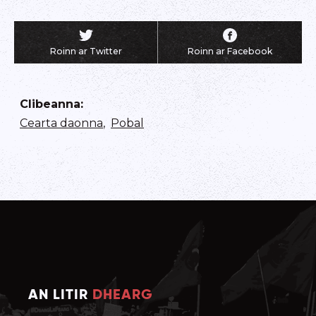
Roinn ar Twitter
Roinn ar Facebook
Clibeanna
:
Cearta daonna
,
Pobal
AN LITIR
DHEARG