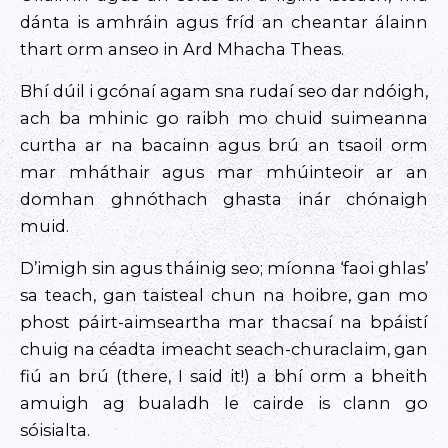
dánta is amhráin agus fríd an cheantar álainn
thart orm anseo in Ard Mhacha Theas.
Bhí dúil i gcónaí agam sna rudaí seo dar ndóigh,
ach ba mhinic go raibh mo chuid suimeanna
curtha ar na bacainn agus brú an tsaoil orm
mar mháthair agus mar mhúinteoir ar an
domhan ghnóthach ghasta inár chónaigh
muid.
D’imigh sin agus tháinig seo; míonna ‘faoi ghlas’
sa teach, gan taisteal chun na hoibre, gan mo
phost páirt-aimseartha mar thacsaí na bpáistí
chuig na céadta imeacht seach-churaclaim, gan
fiú an brú (there, I said it!) a bhí orm a bheith
amuigh ag bualadh le cairde is clann go
sóisialta.