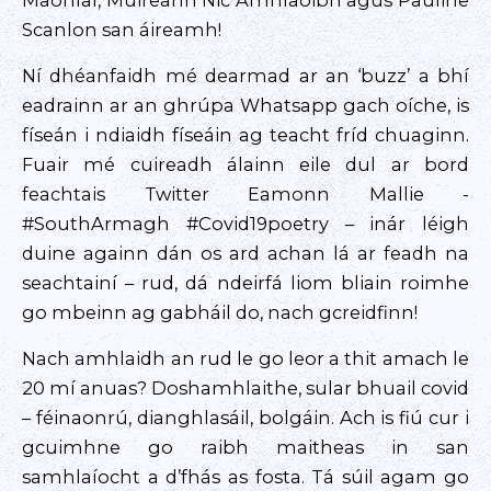
Maonlaí, Muireann Nic Amhlaoibh agus Pauline
Scanlon san áireamh!
Ní dhéanfaidh mé dearmad ar an ‘buzz’ a bhí
eadrainn ar an ghrúpa Whatsapp gach oíche, is
físeán i ndiaidh físeáin ag teacht fríd chuaginn.
Fuair mé cuireadh álainn eile dul ar bord
feachtais Twitter Eamonn Mallie -
#SouthArmagh #Covid19poetry – inár léigh
duine againn dán os ard achan lá ar feadh na
seachtainí – rud, dá ndeirfá liom bliain roimhe
go mbeinn ag gabháil do, nach gcreidfinn!
Nach amhlaidh an rud le go leor a thit amach le
20 mí anuas? Doshamhlaithe, sular bhuail covid
– féinaonrú, dianghlasáil, bolgáin. Ach is fiú cur i
gcuimhne go raibh maitheas in san
samhlaíocht a d’fhás as fosta. Tá súil agam go