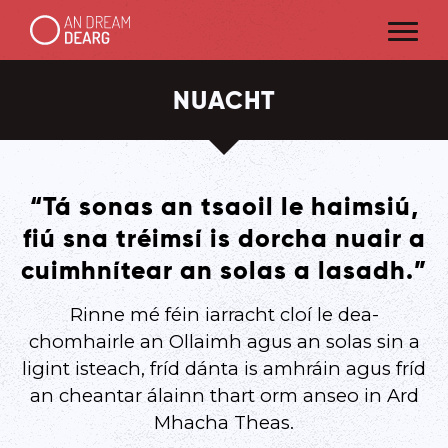
NUACHT
“Tá sonas an tsaoil le haimsiú,
fiú sna tréimsí is dorcha nuair a
cuimhnítear an solas a lasadh.”
Rinne mé féin iarracht cloí le dea-
chomhairle an Ollaimh agus an solas sin a
ligint isteach, fríd dánta is amhráin agus fríd
an cheantar álainn thart orm anseo in Ard
Mhacha Theas.