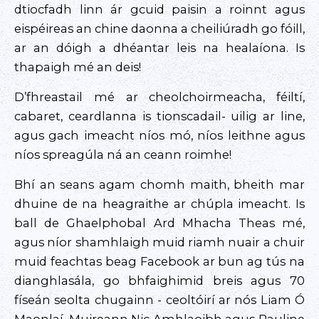
dtiocfadh linn ár gcuid paisin a roinnt agus
eispéireas an chine daonna a cheiliúradh go fóill,
ar an dóigh a dhéantar leis na healaíona. Is
thapaigh mé an deis!
D’fhreastail mé ar cheolchoirmeacha, féiltí,
cabaret, ceardlanna is tionscadail- uilig ar line,
agus gach imeacht níos mó, níos leithne agus
níos spreagúla ná an ceann roimhe!
Bhí an seans agam chomh maith, bheith mar
dhuine de na heagraithe ar chúpla imeacht. Is
ball de Ghaelphobal Ard Mhacha Theas mé,
agus níor shamhlaigh muid riamh nuair a chuir
muid feachtas beag Facebook ar bun ag tús na
dianghlasála, go bhfaighimid breis agus 70
físeán seolta chugainn - ceoltóirí ar nós Liam Ó