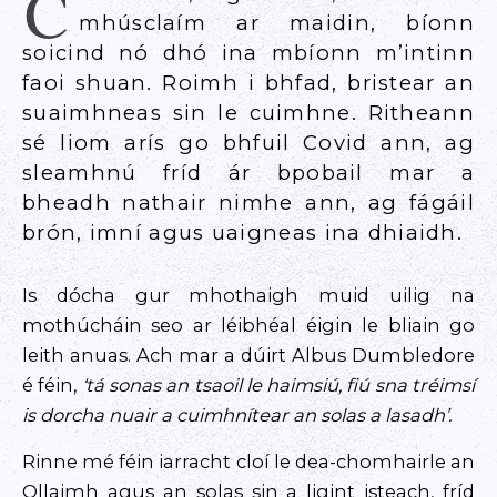
C
mhúsclaím ar maidin, bíonn
soicind nó dhó ina mbíonn m’intinn
faoi shuan. Roimh i bhfad, bristear an
suaimhneas sin le cuimhne. Ritheann
sé liom arís go bhfuil Covid ann, ag
sleamhnú fríd ár bpobail mar a
bheadh nathair nimhe ann, ag fágáil
brón, imní agus uaigneas ina dhiaidh.
Is dócha gur mhothaigh muid uilig na
mothúcháin seo ar léibhéal éigin le bliain go
leith anuas. Ach mar a dúirt Albus Dumbledore
é féin,
‘tá sonas an tsaoil le haimsiú, fiú sna tréimsí
is dorcha nuair a cuimhnítear an solas a lasadh’.
Rinne mé féin iarracht cloí le dea-chomhairle an
Ollaimh agus an solas sin a ligint isteach, fríd