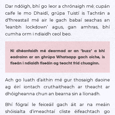
Dar ndóigh, bhí go leor a chrónaigh mé; cupán
caife le mo Dhaidí, grúpa Tuistí is Tachrán a
d’fhreastail mé air le gach babaí seachas an
‘leanbh lockdown’ agus, gan amhras, bhí
cumha orm i ndiaidh ceol beo.
Ní dhéanfaidh mé dearmad ar an ‘buzz’ a bhí
eadrainn ar an ghrúpa Whatsapp gach oíche, is
físeán i ndiaidh físeáin ag teacht fríd chuaginn.
Ach go luath d’aithin mé gur thosaigh daoine
ag éirí iontach cruthaitheach ar theacht ar
dhóigheanna chun an bearna sin a líonadh.
Bhí fógraí le feiceáil gach áit ar na meáin
shóisialta d’imeachtaí cliste éifeachtach go