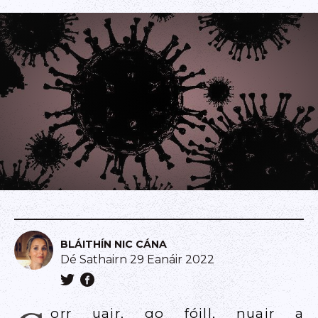
BLÁITHÍN NIC CÁNA
Dé Sathairn 29 Eanáir 2022
orr uair, go fóill, nuair a