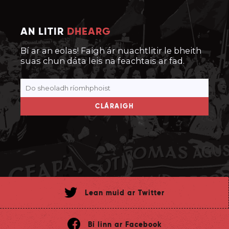
AN LITIR
DHEARG
Bí ar an eolas! Faigh ár nuachtlitir le bheith
suas chun dáta leis na feachtais ar fad.
CLÁRAIGH
Lean muid ar Twitter
Bí linn ar Facebook