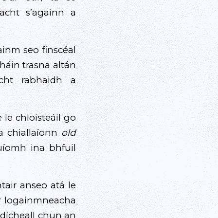
acht s’againn a
inm seo finscéal
háin trasna altán
cht rabhaidh a
le chloisteáil go
 chiallaíonn
old
uíomh ina bhfuil
tair anseo atá le
r logainmneacha
ndícheall chun an