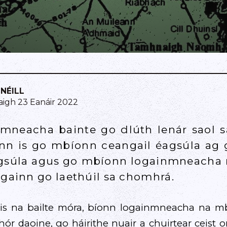
 NÉILL
gh 23 Eanáir 2022
nmneacha bainte go dlúth lenár saol sa
onn is go mbíonn ceangail éagsúla ag 
gsúla agus go mbíonn logainmneacha 
againn go laethúil sa chomhrá.
s na bailte móra, bíonn logainmneacha na mba
ór daoine, go háirithe nuair a chuirtear ceist or