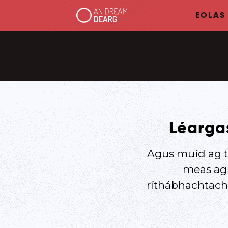
EOLAS
Léarga
Agus muid ag t
meas agu
ríthábhachtach