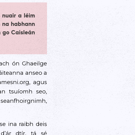
, nuair a léim
n na habhann
 go Caisleán
ach ón Ghaeilge
áiteanna anseo a
amesni.org, agus
an tsuíomh seo,
 seanfhoirgnimh,
e ina raibh deis
’ár dtír, tá sé