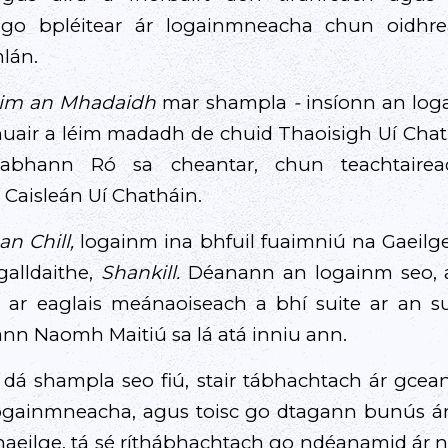
 go bpléitear ár logainmneacha chun oidhre
mlán.
im an Mhadaidh
mar shampla
-
insíonn an loga
 nuair a léim madadh de chuid Thaoisigh Uí Chat
bhann Ró sa cheantar, chun teachtairea
Caisleán Uí Chatháin.
an Chill,
logainm ina bhfuil fuaimniú na Gaeilge 
 galldaithe,
Shankill.
Déanann an logainm seo, a
 ar eaglais meánaoiseach a bhí suite ar an s
ann Naomh Maitiú sa lá atá inniu ann.
á shampla seo fiú, stair tábhachtach ár gcean
logainmneacha, agus toisc go dtagann bunús á
aeilge, tá sé ríthábhachtach go ndéanamid ár 