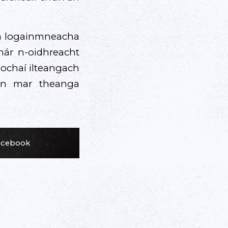
 na logainmneacha
inár n-oidhreacht
ochaí ilteangach
nn mar theanga
Facebook