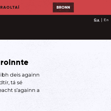
RAOLTAÍ
BRONN
|
Ga
En
roinnte
ibh deis againn
ír, tá sé
acht s’againn a