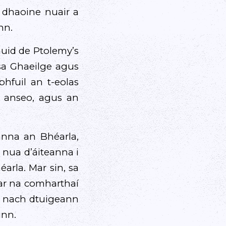
r dhaoine nuair a
nn.
uid de Ptolemy’s
sa Ghaeilge agus
hfuil an t-eolas
 anseo, agus an
anna an Bhéarla,
 nua d’áiteanna i
éarla. Mar sin, sa
 ar na comharthaí
in nach dtuigeann
inn.