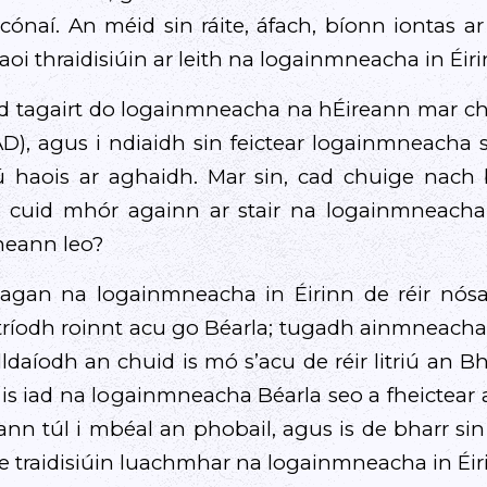
gcónaí. An méid sin ráite, áfach, bíonn iontas a
aoi thraidisiúin ar leith na logainmneacha in Éiri
ad tagairt do logainmneacha na hÉireann mar ch
D), agus i ndiaidh sin feictear logainmneacha 
ú haois ar aghaidh. Mar sin, cad chuige nach b
g cuid mhór againn ar stair na logainmneacha
neann leo?
agan na logainmneacha in Éirinn de réir nós
tríodh roinnt acu go Béarla; tugadh ainmneacha
daíodh an chuid is mó s’acu de réir litriú an Bh
, is iad na logainmneacha Béarla seo a fheictear
eann túl i mbéal an phobail, agus is de bharr s
 traidisiúin luachmhar na logainmneacha in Éir