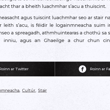
eacht thar a bheith luachmhar s’acu a thuiscint.
 fheasacht agus tuiscint luachmhar seo ar stair
r leith s’acu, is féidir le logainmneacha suim 
seo a spreagadh, athmhuintearas a chothú sa s
ae inniu, agus an Ghaeilge a chur chun ci
Roinn ar Twitter
Roinn ar 
inmneacha
,
Cultúr
,
Stair