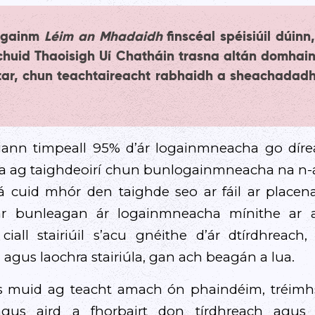
logainm
Léim an Mhadaidh
finscéal spéisiúil dúinn
huid Thaoisigh Uí Chatháin trasna altán domhai
tar, chun teachtaireacht rabhaidh a sheachadadh
gann timpeall 95% d’ár logainmneacha go díre
sta ag taighdeoirí chun bunlogainmneacha na n-
á cuid mhór den taighde seo ar fáil ar placen
ear bunleagan ár logainmneacha mínithe ar 
iall stairiúil s’acu gnéithe d’ár dtírdhreach,
 agus laochra stairiúla, gan ach beagán a lua.
s muid ag teacht amach ón phaindéim, tréimhs
us aird a fhorbairt don tírdhreach agus d