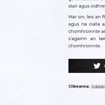
stair agus oidhr
Mar sin, leis an
agus na cialla a
chomhroinnte an
s’againn an l
chomhroinnte.
Clibeanna
:
Sráida