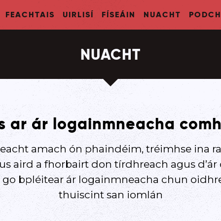
FEACHTAIS
UIRLISÍ
FÍSEÁIN
NUACHT
PODCH
NUACHT
s ar ár logainmneacha comh
eacht amach ón phaindéim, tréimhse ina ra
s aird a fhorbairt don tírdhreach agus d’ár dt
 go bpléitear ár logainmneacha chun oidhre
thuiscint san iomlán