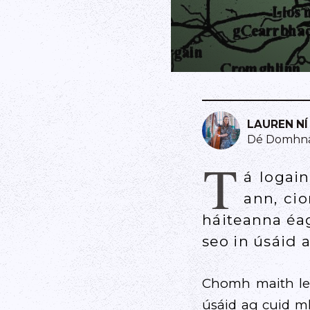
LAUREN NÍ
Dé Domhnai
T
á logai
ann, ci
háiteanna éa
seo in úsáid 
Chomh maith lei
úsáid ag cuid mh