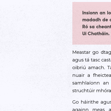
Insíonn an 
madadh de c
Ró sa chean
Uí Chatháin.
Meastar go dta
agus tá tasc ca
oibriú amach. T
nuair a fheict
samhlaíonn an c
struchtúir mhóra
Go háirithe agu
againn meas ag