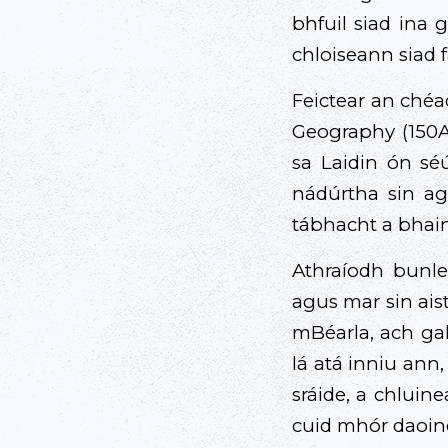
bhfuil siad ina 
chloiseann siad f
Feictear an ché
Geography (150A
sa Laidin ón sé
nádúrtha sin a
tábhacht a bhai
Athraíodh bunle
agus mar sin ais
mBéarla, ach gall
lá atá inniu ann
sráide, a chluin
cuid mhór daoine