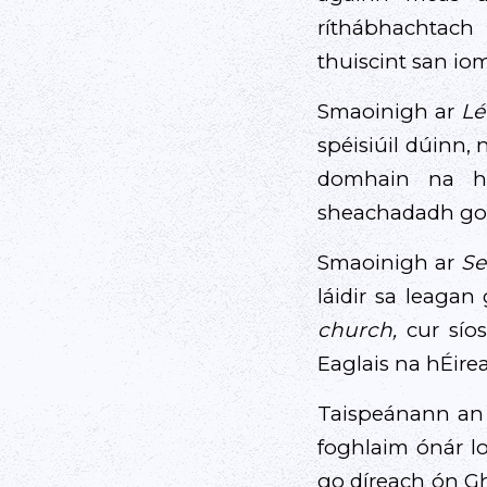
ríthábhachtach
thuiscint san io
Smaoinigh ar
Lé
spéisiúil dúinn,
domhain na ha
sheachadadh go 
Smaoinigh ar
Se
láidir sa leagan
church,
cur síos
Eaglais na hÉire
Taispeánann an d
foghlaim ónár 
go díreach ón Gh