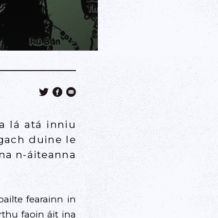
 lá atá inniu
gach duine le
na n-áiteanna
ilte fearainn in
thu faoin áit ina