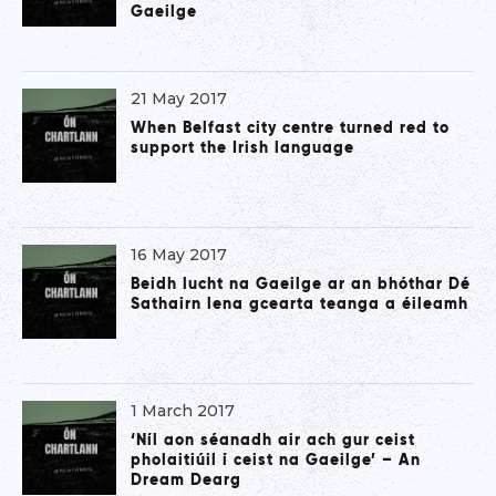
Gaeilge
21 May 2017
When Belfast city centre turned red to
support the Irish language
16 May 2017
Beidh lucht na Gaeilge ar an bhóthar Dé
Sathairn lena gcearta teanga a éileamh
1 March 2017
‘Níl aon séanadh air ach gur ceist
pholaitiúil í ceist na Gaeilge’ – An
Dream Dearg