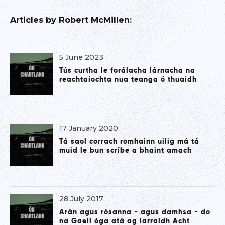
Articles by
Robert McMillen
:
5 June 2023
Tús curtha le forálacha lárnacha na
reachtaíochta nua teanga ó thuaidh
17 January 2020
Tá saol corrach romhainn uilig má tá
muid le bun scríbe a bhaint amach
28 July 2017
Arán agus rósanna - agus damhsa - do
na Gaeil óga atá ag iarraidh Acht