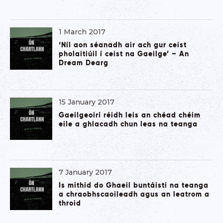
1 March 2017
‘Níl aon séanadh air ach gur ceist
pholaitiúil í ceist na Gaeilge’ – An
Dream Dearg
15 January 2017
Gaeilgeoirí réidh leis an chéad chéim
eile a ghlacadh chun leas na teanga
7 January 2017
Is mithid do Ghaeil buntáistí na teanga
a chraobhscaoileadh agus an leatrom a
throid